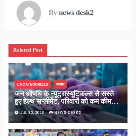
By
news desk2
Related Post
UNCATEGORIZED
व्यापार
जन औषधि के न्यूट्रास्यूटिकल्स से सस्ते
हुए हेल्थ सप्लीमेंट, परिवारों को कम कीमत में
मिल रहा पोषण: सरकार
JUL 30, 2026
NEWS DESK2