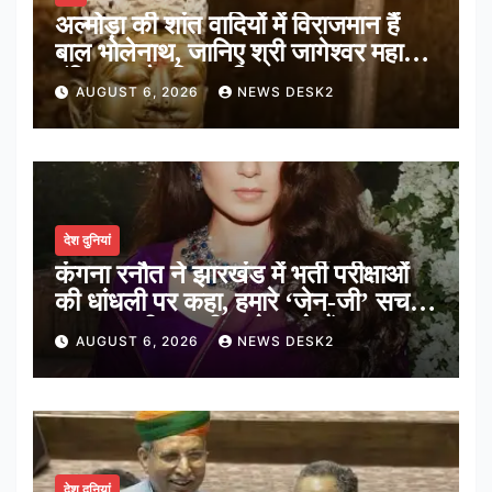
अल्मोड़ा की शांत वादियों में विराजमान हैं
बाल भोलेनाथ, जानिए श्री जागेश्वर महादेव
मंदिर का पौराणिक इतिहास
AUGUST 6, 2026
NEWS DESK2
देश दुनियां
कंगना रनौत ने झारखंड में भर्ती परीक्षाओं
की धांधली पर कहा, हमारे ‘जेन-जी’ सच में
हर तरह की तकलीफ झेल रहे हैं
AUGUST 6, 2026
NEWS DESK2
देश दुनियां