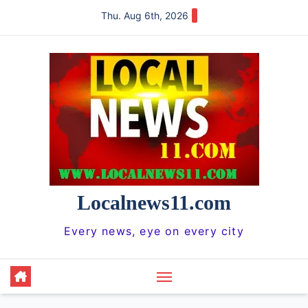
Skip
Thu. Aug 6th, 2026
to
content
Localnews11.com
Every news, eye on every city