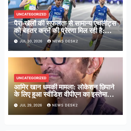
UNCATEGORIZED
पैरा-खेलों की सफलता से सामान्य एथलीट्स
को बेहतर करने की प्रेरणा मिल रही है:
कोच सत्यनारायण
JUL 30, 2026
NEWS DESK2
UNCATEGORIZED
आमिर खान धमकी मामला: लोकेशन छिपाने
के लिए हुआ स्वीडिश वीपीएन का इस्तेमाल,
साइबर टीम कर रही जांच
JUL 29, 2026
NEWS DESK2