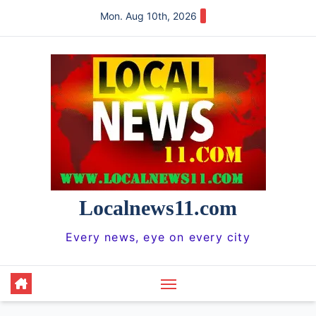
Skip
Mon. Aug 10th, 2026
to
content
Localnews11.com
Every news, eye on every city