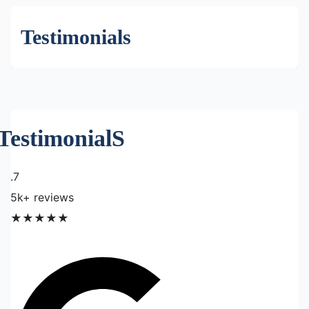
Testimonials
TestimonialS
.7
5k+ reviews
★
★
★
★
★