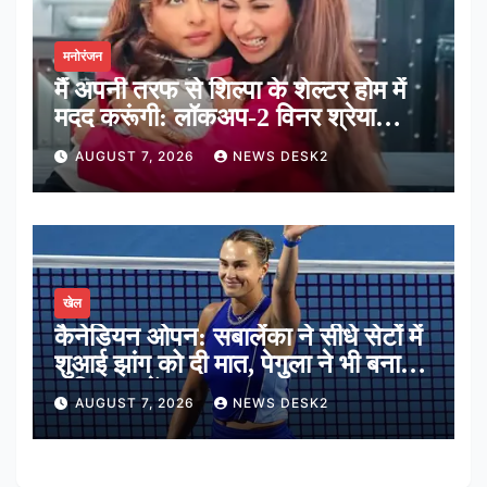
मनोरंजन
मैं अपनी तरफ से शिल्पा के शेल्टर होम में
मदद करूंगी: लॉकअप-2 विनर श्रेया
कालरा
AUGUST 7, 2026
NEWS DESK2
खेल
कैनेडियन ओपन: सबालेंका ने सीधे सेटों में
शुआई झांग को दी मात, पेगुला ने भी बनाई
अंतिम 16 में जगह
AUGUST 7, 2026
NEWS DESK2