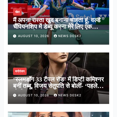
खेल
मैं अपना रास्ता खुद बनाना चाहता हूं, वर्ल्ड
चैंपियनशिप में डेब्यू करना मेरे लिए एक
शानदार मौका: आयुष शेट्टी
AUGUST 10, 2026
NEWS DESK2
मनोरंजन
‘स्लमडॉग 33 टेंपल रोड’ में डिप्टी कमिश्नर
बनीं तब्बू, विजय सेतुपति से बोलीं- ‘पहले
गोली चलाते हैं, फिर बात’
AUGUST 10, 2026
NEWS DESK2