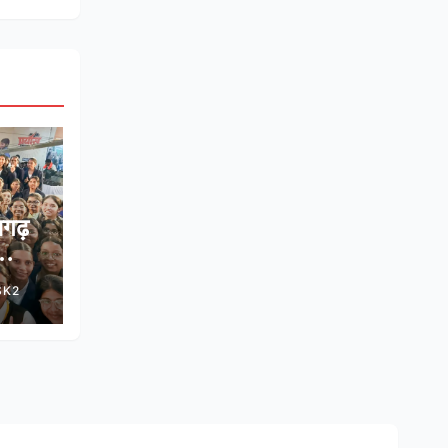
सगढ़
े साथ
SK2
ोडमैप