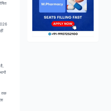
घोषित
 2026
हीं
है,
भागों
26 तक
ेश