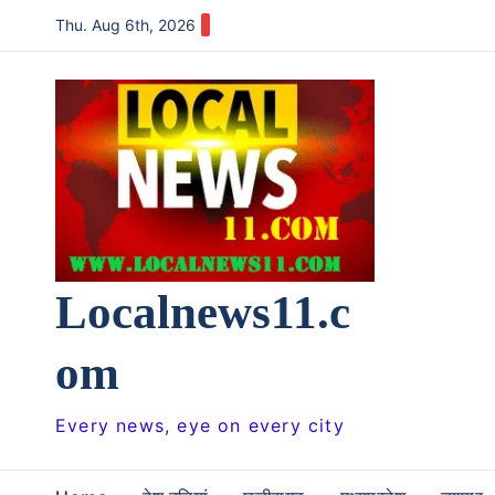
Skip
Thu. Aug 6th, 2026
to
content
Localnews11.c
om
Every news, eye on every city