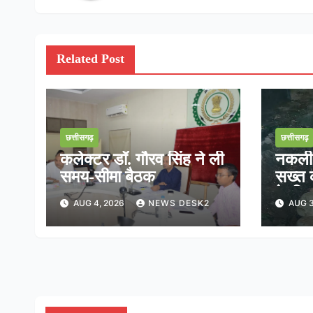
Related Post
छत्तीसगढ़
छत्तीसगढ़
कलेक्टर डॉ. गौरव सिंह ने ली
नकली ड
समय-सीमा बैठक
सख्त क
के निर
AUG 4, 2026
NEWS DESK2
AUG 3
तत्का