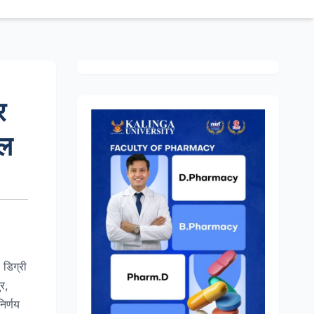
र
ूल
 डिग्री
र,
िर्णय