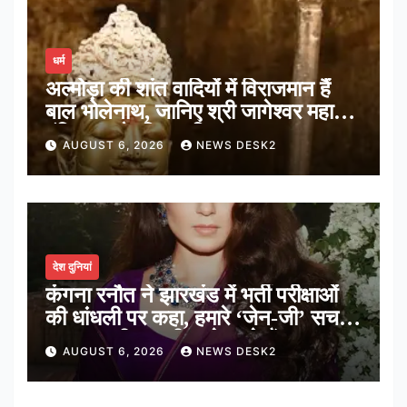
धर्म
अल्मोड़ा की शांत वादियों में विराजमान हैं
बाल भोलेनाथ, जानिए श्री जागेश्वर महादेव
मंदिर का पौराणिक इतिहास
AUGUST 6, 2026
NEWS DESK2
देश दुनियां
कंगना रनौत ने झारखंड में भर्ती परीक्षाओं
की धांधली पर कहा, हमारे ‘जेन-जी’ सच में
हर तरह की तकलीफ झेल रहे हैं
AUGUST 6, 2026
NEWS DESK2