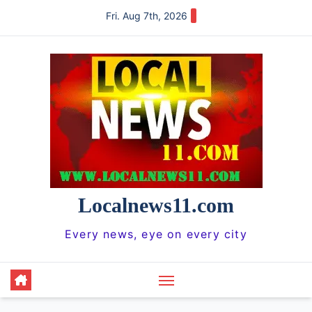
Skip
Fri. Aug 7th, 2026
to
content
Localnews11.com
Every news, eye on every city