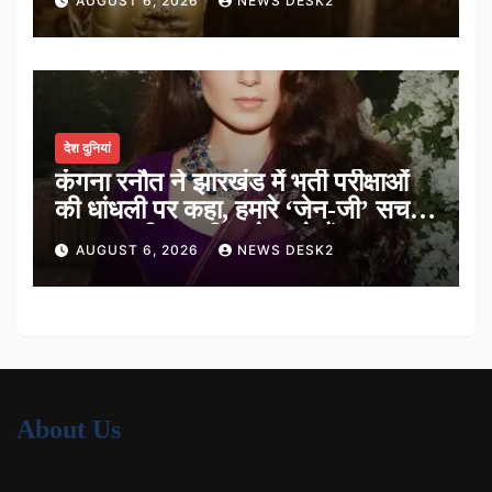
AUGUST 6, 2026
NEWS DESK2
देश दुनियां
कंगना रनौत ने झारखंड में भर्ती परीक्षाओं
की धांधली पर कहा, हमारे ‘जेन-जी’ सच में
हर तरह की तकलीफ झेल रहे हैं
AUGUST 6, 2026
NEWS DESK2
About Us