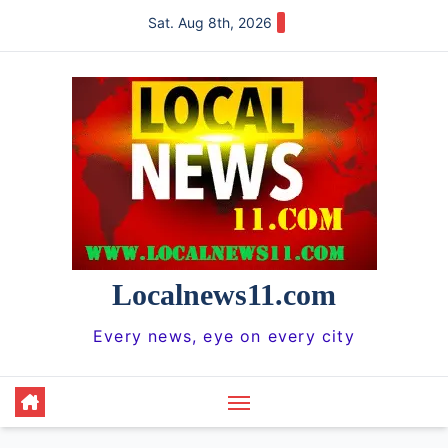
Skip
Sat. Aug 8th, 2026
to
content
Localnews11.com
Every news, eye on every city