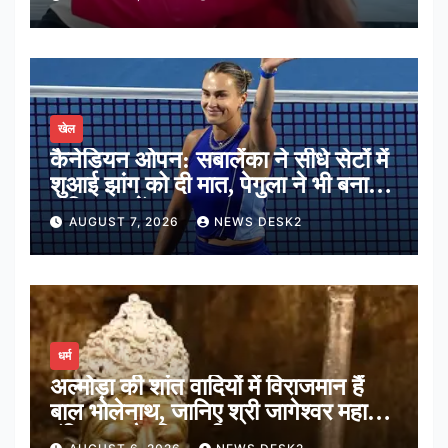
खेल
कैनेडियन ओपन: सबालेंका ने सीधे सेटों में
शुआई झांग को दी मात, पेगुला ने भी बनाई
अंतिम 16 में जगह
AUGUST 7, 2026
NEWS DESK2
धर्म
अल्मोड़ा की शांत वादियों में विराजमान हैं
बाल भोलेनाथ, जानिए श्री जागेश्वर महादेव
मंदिर का पौराणिक इतिहास