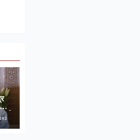
्र
वन की
SK2