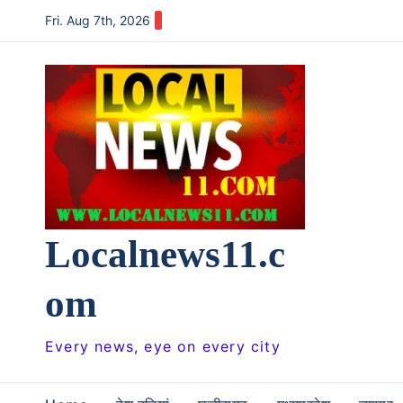
Skip
Fri. Aug 7th, 2026
to
content
Localnews11.c
om
Every news, eye on every city