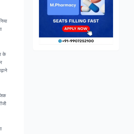
ुनिया
ा
श के
और
ढ़ाने
ेजिक
लॉजी
ा