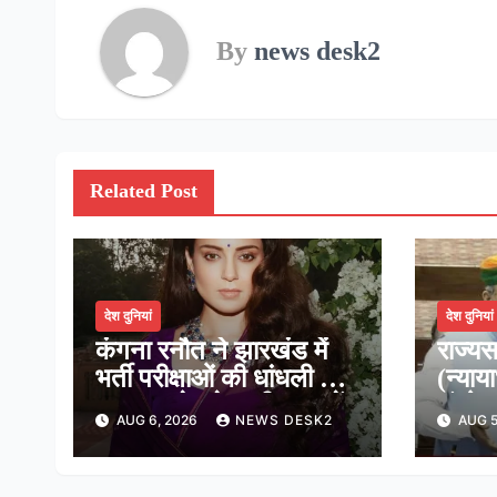
By
news desk2
Related Post
देश दुनियां
देश दुनियां
कंगना रनौत ने झारखंड में
राज्यस
भर्ती परीक्षाओं की धांधली पर
(न्याय
कहा, हमारे ‘जेन-जी’ सच में
संशोध
AUG 6, 2026
NEWS DESK2
AUG 5
हर तरह की तकलीफ झेल रहे
दी मंज
हैं
न्यायध