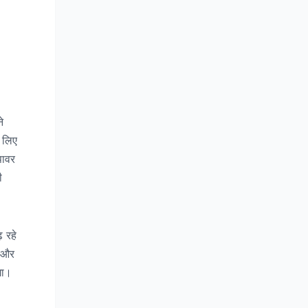
े
 लिए
पावर
ी
़ रहे
े और
गा।