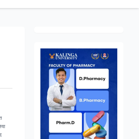
ित
िया
द