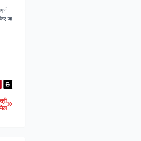
ूर्ण
 किए जा
ं
त्री
ामिल