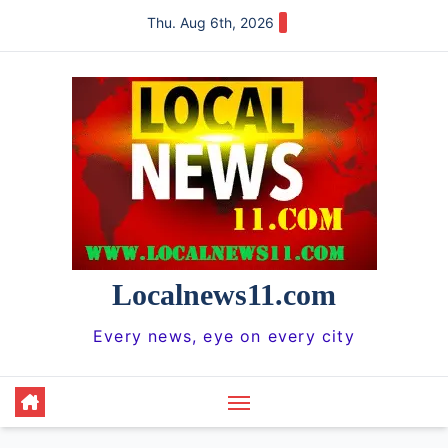
Skip
Thu. Aug 6th, 2026
to
content
Localnews11.com
Every news, eye on every city