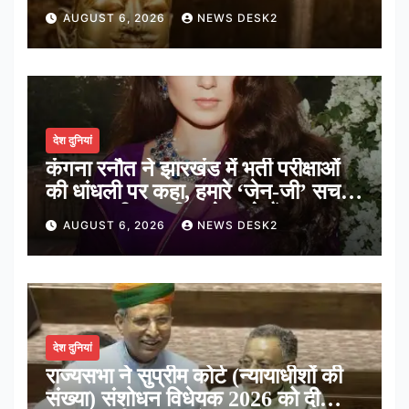
मंदिर का पौराणिक इतिहास
AUGUST 6, 2026
NEWS DESK2
देश दुनियां
कंगना रनौत ने झारखंड में भर्ती परीक्षाओं
की धांधली पर कहा, हमारे ‘जेन-जी’ सच में
हर तरह की तकलीफ झेल रहे हैं
AUGUST 6, 2026
NEWS DESK2
देश दुनियां
राज्यसभा ने सुप्रीम कोर्ट (न्यायाधीशों की
संख्या) संशोधन विधेयक 2026 को दी