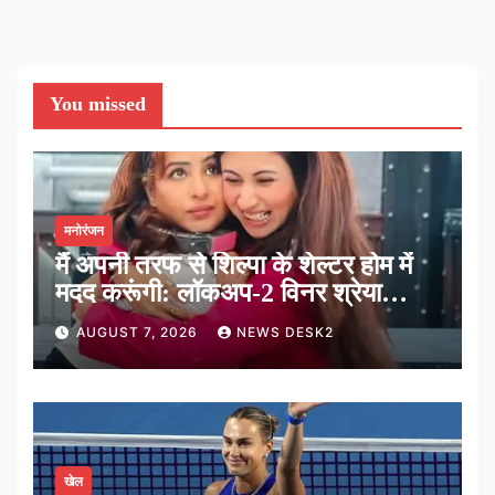
You missed
मनोरंजन
मैं अपनी तरफ से शिल्पा के शेल्टर होम में
मदद करूंगी: लॉकअप-2 विनर श्रेया
कालरा
AUGUST 7, 2026
NEWS DESK2
खेल