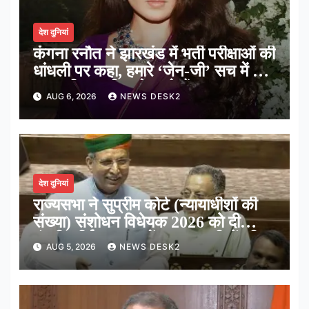
देश दुनियां
कंगना रनौत ने झारखंड में भर्ती परीक्षाओं की
धांधली पर कहा, हमारे ‘जेन-जी’ सच में हर
तरह की तकलीफ झेल रहे हैं
AUG 6, 2026
NEWS DESK2
देश दुनियां
राज्यसभा ने सुप्रीम कोर्ट (न्यायाधीशों की
संख्या) संशोधन विधेयक 2026 को दी
मंजूरी, शीर्ष अदालत में अब न्यायधीशों की
AUG 5, 2026
NEWS DESK2
संख्या होगी 38