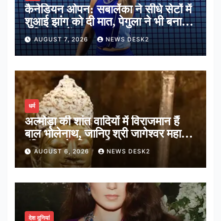
कैनेडियन ओपन: सबालेंका ने सीधे सेटों में
शुआई झांग को दी मात, पेगुला ने भी बनाई
अंतिम 16 में जगह
AUGUST 7, 2026
NEWS DESK2
धर्म
अल्मोड़ा की शांत वादियों में विराजमान हैं
बाल भोलेनाथ, जानिए श्री जागेश्वर महादेव
मंदिर का पौराणिक इतिहास
AUGUST 6, 2026
NEWS DESK2
देश दुनियां