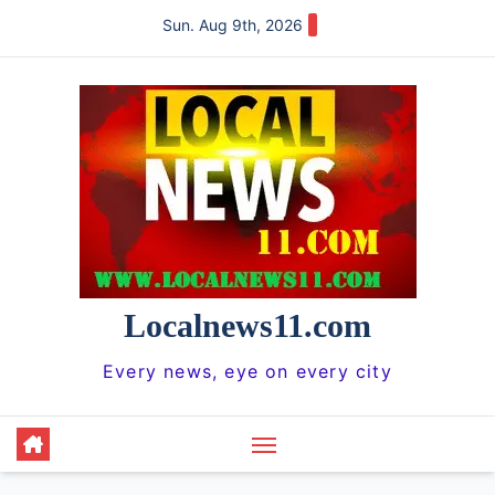
Skip
Sun. Aug 9th, 2026
to
content
Localnews11.com
Every news, eye on every city