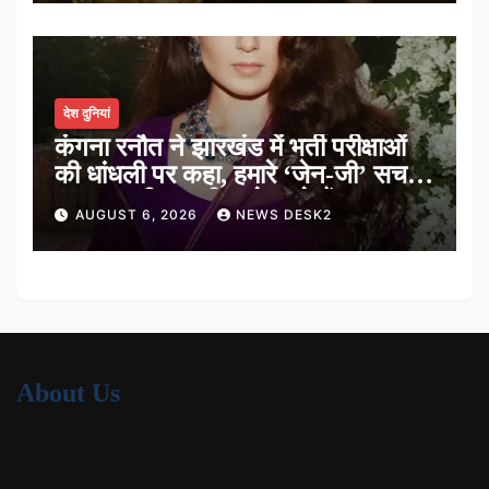
देश दुनियां
कंगना रनौत ने झारखंड में भर्ती परीक्षाओं
की धांधली पर कहा, हमारे ‘जेन-जी’ सच में
हर तरह की तकलीफ झेल रहे हैं
AUGUST 6, 2026
NEWS DESK2
About Us