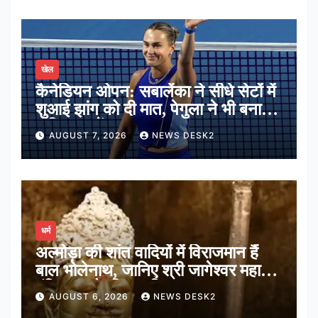
खेल
कैनेडियन ओपन: सबालेंका ने सीधे सेटों में
शुआई झांग को दी मात, पेगुला ने भी बनाई
अंतिम 16 में जगह
AUGUST 7, 2026
NEWS DESK2
धर्म
अल्मोड़ा की शांत वादियों में विराजमान हैं
बाल भोलेनाथ, जानिए श्री जागेश्वर महादेव
मंदिर का पौराणिक इतिहास
AUGUST 6, 2026
NEWS DESK2