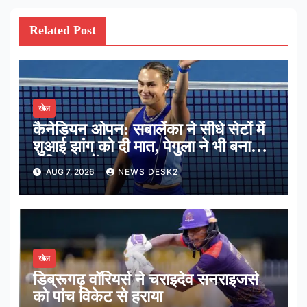
Related Post
खेल
कैनेडियन ओपन: सबालेंका ने सीधे सेटों में
शुआई झांग को दी मात, पेगुला ने भी बनाई
अंतिम 16 में जगह
AUG 7, 2026
NEWS DESK2
खेल
डिब्रूगढ़ वॉरियर्स ने चराइदेव सनराइजर्स
को पांच विकेट से हराया