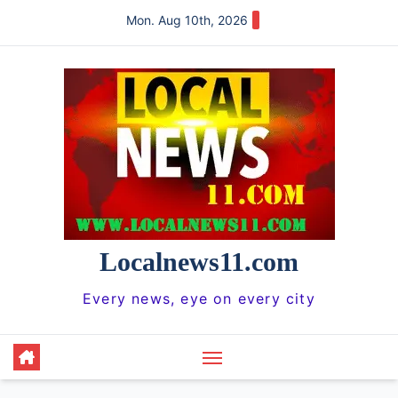
Skip
Mon. Aug 10th, 2026
to
content
Localnews11.com
Every news, eye on every city