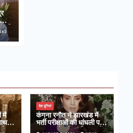
्र
वन की
SK2
देश दुनियां
में
कंगना रनौत ने झारखंड में
नाथ,
भर्ती परीक्षाओं की धांधली पर
ादेव
कहा, हमारे ‘जेन-जी’ सच में