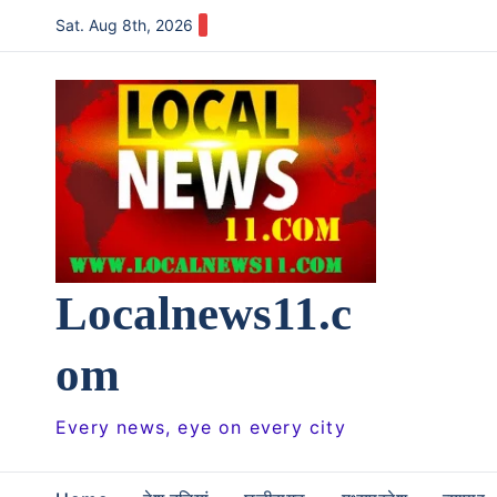
Skip
Sat. Aug 8th, 2026
to
content
Localnews11.c
om
Every news, eye on every city