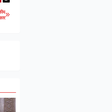
जकीय
्कार