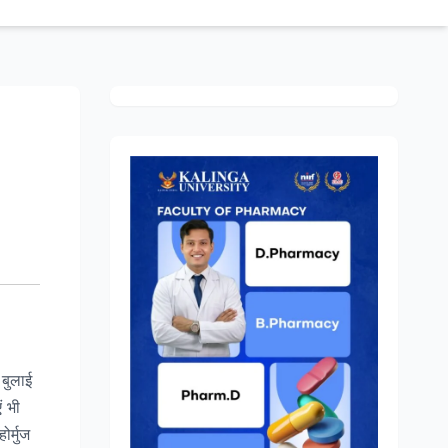
 बुलाई
ं भी
ोर्मुज