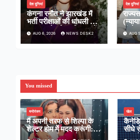
देश दुनियां
देश दुनियां
कंगना रनौत ने झारखंड में
राज्यस
भर्ती परीक्षाओं की धांधली पर
(न्याय
कहा, हमारे ‘जेन-जी’ सच में
संशोध
AUG 6, 2026
NEWS DESK2
AUG 5
हर तरह की तकलीफ झेल रहे
दी मंज
हैं
न्यायध
You missed
मनोरंजन
खेल
मैं अपनी तरफ से शिल्पा के
कैनेड
शेल्टर होम में मदद करूंगी:
सीधे स
लॉकअप-2 विनर श्रेया
मात, प