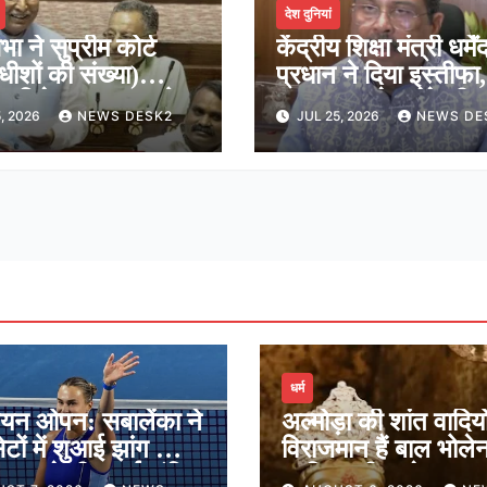
देश दुनियां
भा ने सुप्रीम कोर्ट
केंद्रीय शिक्षा मंत्री धर्मेंद
ाधीशों की संख्या)
प्रधान ने दिया इस्तीफा,
न विधेयक 2026 को
कहा-राष्ट्रसेवा मेरे जी
, 2026
NEWS DESK2
JUL 25, 2026
NEWS DE
ूरी, शीर्ष अदालत में अब
सर्वोच्च प्राथमिकता
ीशों की संख्या होगी 38
धर्म
ियन ओपन: सबालेंका ने
अल्मोड़ा की शांत वादियों 
ेटों में शुआई झांग को दी
विराजमान हैं बाल भोले
ेगुला ने भी बनाई अंतिम
जानिए श्री जागेश्वर मह