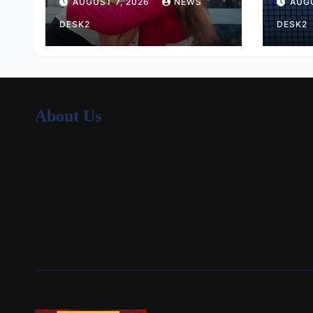
AUGUST 7, 2026
NEWS
AUGU
कालरा
16 मे
DESK2
DESK2
About Us