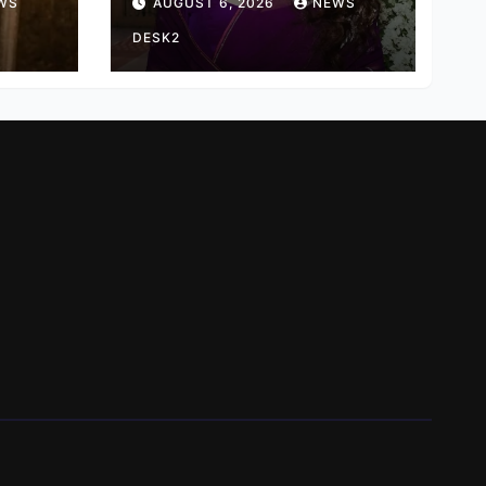
WS
AUGUST 6, 2026
NEWS
हास
हर तरह की तकलीफ झेल रहे
हैं
DESK2