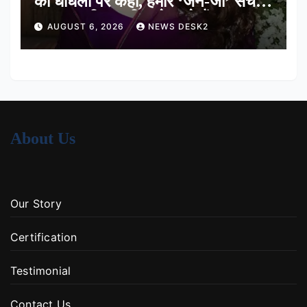
की धांधली पर कहा, हमारे ‘जेन-जी’ सच में
हर तरह की तकलीफ झेल रहे हैं
AUGUST 6, 2026
NEWS DESK2
About Us
Our Story
Certification
Testimonial
Contact Us