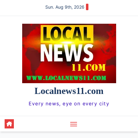
Skip
Sun. Aug 9th, 2026
to
content
Localnews11.com
Every news, eye on every city