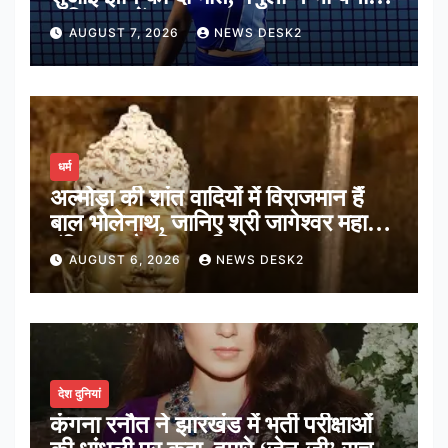
अंतिम 16 में जगह
AUGUST 7, 2026
NEWS DESK2
धर्म
अल्मोड़ा की शांत वादियों में विराजमान हैं
बाल भोलेनाथ, जानिए श्री जागेश्वर महादेव
मंदिर का पौराणिक इतिहास
AUGUST 6, 2026
NEWS DESK2
देश दुनियां
कंगना रनौत ने झारखंड में भर्ती परीक्षाओं