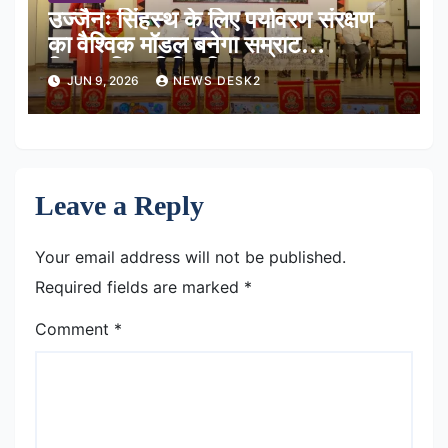
उज्जैनः सिंहस्थ के लिए पर्यावरण संरक्षण
का वैश्विक मॉडल बनेगा सम्राट
विक्रमादित्य विवि परिसर
JUN 9, 2026
NEWS DESK2
Leave a Reply
Your email address will not be published.
Required fields are marked
*
Comment
*