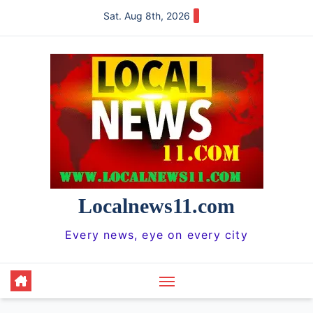
Skip
Sat. Aug 8th, 2026
to
content
Localnews11.com
Every news, eye on every city