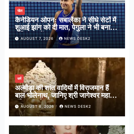
खेल
कैनेडियन ओपन: सबालेंका ने सीधे सेटों में
शुआई झांग को दी मात, पेगुला ने भी बनाई
अंतिम 16 में जगह
AUGUST 7, 2026
NEWS DESK2
धर्म
अल्मोड़ा की शांत वादियों में विराजमान हैं
बाल भोलेनाथ, जानिए श्री जागेश्वर महादेव
मंदिर का पौराणिक इतिहास
AUGUST 6, 2026
NEWS DESK2