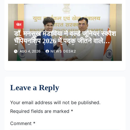
खेल
डॉ. मनसुख मंडाविया ने वर्ल्ड जूनियर स्क्वैश
चैंपियनशिप 2026 में पदक जीतने वाले
खिलाड़ियों को सम्मानित किया
AUG 4, 2026
NEWS DESK2
Leave a Reply
Your email address will not be published.
Required fields are marked
*
Comment
*