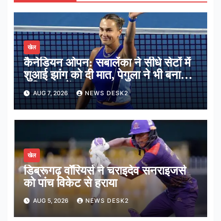
खेल
कैनेडियन ओपन: सबालेंका ने सीधे सेटों में
शुआई झांग को दी मात, पेगुला ने भी बनाई
अंतिम 16 में जगह
AUG 7, 2026
NEWS DESK2
खेल
डिब्रूगढ़ वॉरियर्स ने चराइदेव सनराइजर्स
को पांच विकेट से हराया
AUG 5, 2026
NEWS DESK2