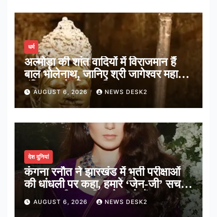
धर्म
अल्मोड़ा की शांत वादियों में विराजमान हैं
बाल भोलेनाथ, जानिए श्री जागेश्वर महादेव
मंदिर का पौराणिक इतिहास
AUGUST 6, 2026
NEWS DESK2
देश दुनियां
कंगना रनौत ने झारखंड में भर्ती परीक्षाओं
की धांधली पर कहा, हमारे ‘जेन-जी’ सच में
हर तरह की तकलीफ झेल रहे हैं
AUGUST 6, 2026
NEWS DESK2