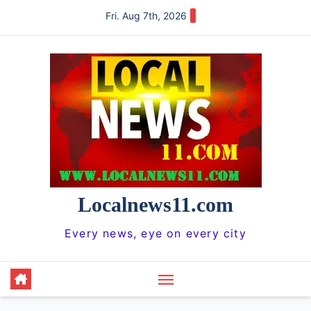
Skip
Fri. Aug 7th, 2026
to
content
Localnews11.com
Every news, eye on every city