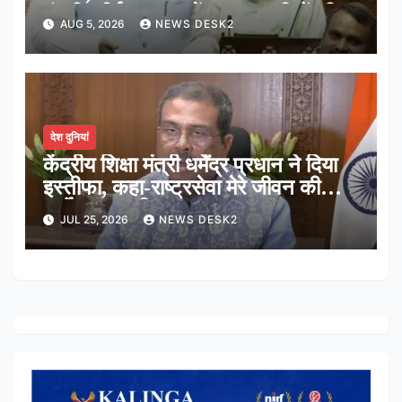
मंजूरी, शीर्ष अदालत में अब न्यायधीशों की
AUG 5, 2026
NEWS DESK2
संख्या होगी 38
देश दुनियां
केंद्रीय शिक्षा मंत्री धर्मेंद्र प्रधान ने दिया
इस्तीफा, कहा-राष्ट्रसेवा मेरे जीवन की
सर्वोच्च प्राथमिकता
JUL 25, 2026
NEWS DESK2