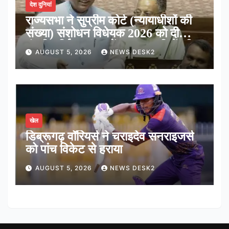
देश दुनियां
राज्यसभा ने सुप्रीम कोर्ट (न्यायाधीशों की
संख्या) संशोधन विधेयक 2026 को दी
मंजूरी, शीर्ष अदालत में अब न्यायधीशों की
AUGUST 5, 2026
NEWS DESK2
संख्या होगी 38
खेल
डिब्रूगढ़ वॉरियर्स ने चराइदेव सनराइजर्स
को पांच विकेट से हराया
AUGUST 5, 2026
NEWS DESK2