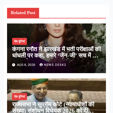
Related Post
देश दुनियां
कंगना रनौत ने झारखंड में भर्ती परीक्षाओं की
धांधली पर कहा, हमारे ‘जेन-जी’ सच में हर
तरह की तकलीफ झेल रहे हैं
AUG 6, 2026
NEWS DESK2
देश दुनियां
राज्यसभा ने सुप्रीम कोर्ट (न्यायाधीशों की
संख्या) संशोधन विधेयक 2026 को दी