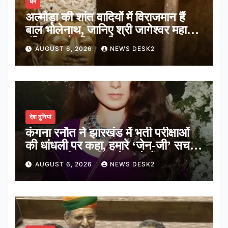
धर्म
अल्मोड़ा की शांत वादियों में विराजमान हैं
बाल भोलेनाथ, जानिए श्री जागेश्वर महादेव
मंदिर का पौराणिक इतिहास
AUGUST 6, 2026
NEWS DESK2
देश दुनियां
कंगना रनौत ने झारखंड में भर्ती परीक्षाओं
की धांधली पर कहा, हमारे ‘जेन-जी’ सच में
हर तरह की तकलीफ झेल रहे हैं
AUGUST 6, 2026
NEWS DESK2