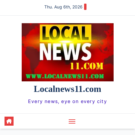
Skip
Thu. Aug 6th, 2026
to
content
Localnews11.com
Every news, eye on every city