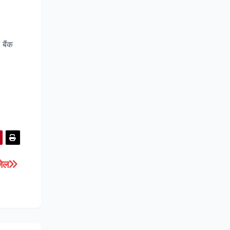
 बैंक
जेल