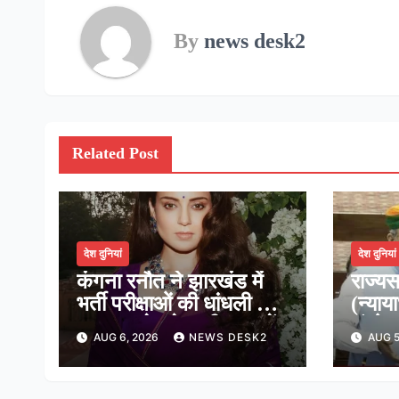
By
news desk2
Related Post
देश दुनियां
देश दुनियां
कंगना रनौत ने झारखंड में
राज्यस
भर्ती परीक्षाओं की धांधली पर
(न्याय
कहा, हमारे ‘जेन-जी’ सच में
संशोध
AUG 6, 2026
NEWS DESK2
AUG 5
हर तरह की तकलीफ झेल रहे
दी मंज
हैं
न्यायध