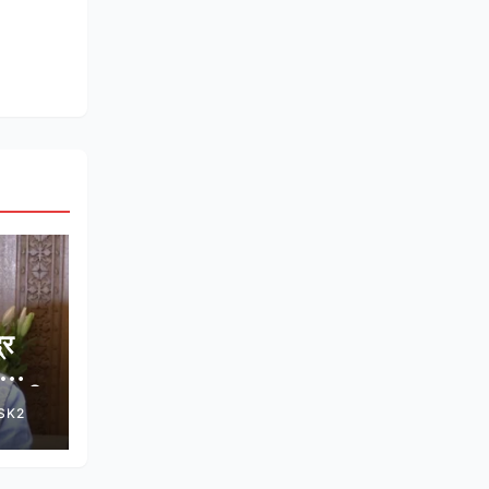
्र
वन की
SK2