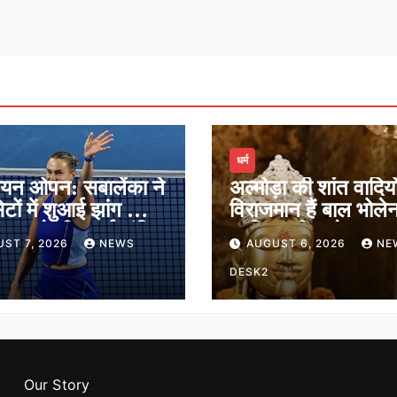
धर्म
ियन ओपन: सबालेंका ने
अल्मोड़ा की शांत वादियों 
ेटों में शुआई झांग को दी
विराजमान हैं बाल भोले
ेगुला ने भी बनाई अंतिम
जानिए श्री जागेश्वर मह
ST 7, 2026
NEWS
AUGUST 6, 2026
NE
ं जगह
मंदिर का पौराणिक इति
DESK2
Our Story