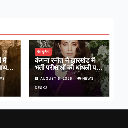
देश दुनियां
में
कंगना रनौत ने झारखंड में
नाथ,
भर्ती परीक्षाओं की धांधली पर
ादेव
कहा, हमारे ‘जेन-जी’ सच में
WS
AUGUST 6, 2026
NEWS
हास
हर तरह की तकलीफ झेल रहे
हैं
DESK2