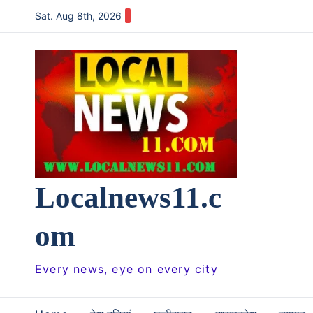
Skip
Sat. Aug 8th, 2026
to
content
Localnews11.c
om
Every news, eye on every city