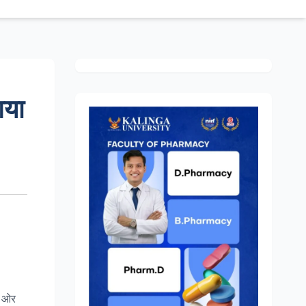
आया
ी ओर