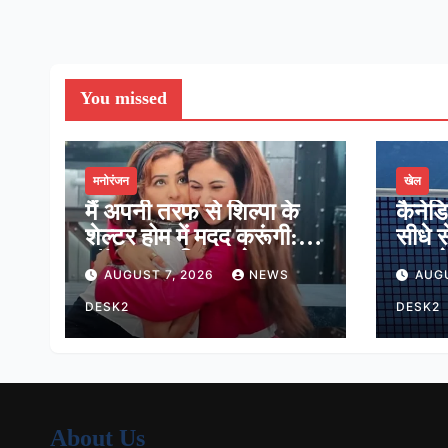
You missed
मनोरंजन
खेल
मैं अपनी तरफ से शिल्पा के
कैनेड
शेल्टर होम में मदद करूंगी:
सीधे स
लॉकअप-2 विनर श्रेया
मात, प
AUGUST 7, 2026
NEWS
AUGU
कालरा
16 मे
DESK2
DESK2
About Us