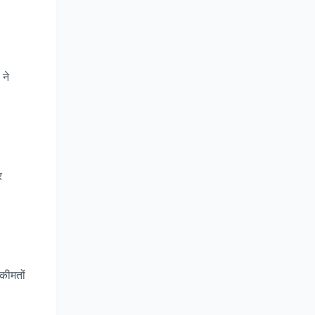
 ने
र
कीमतों