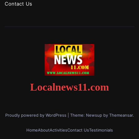
Contact Us
Localnews11.com
Proudly powered by WordPress
|
Theme: Newsup by
Themeansar
.
Home
About
Activities
Contact Us
Testimonials