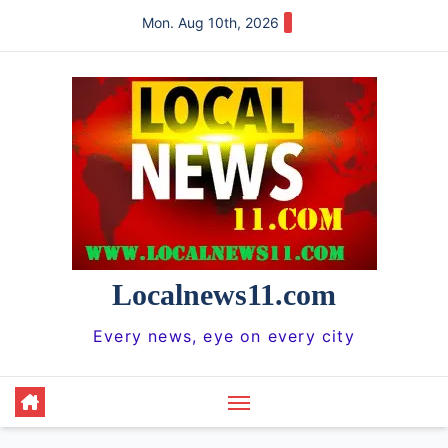
Skip
Mon. Aug 10th, 2026
to
content
Localnews11.com
Every news, eye on every city