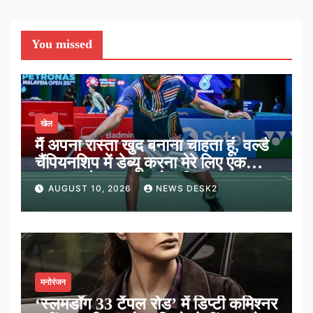
You missed
खेल
मैं अपना रास्ता खुद बनाना चाहता हूं, वर्ल्ड
चैंपियनशिप में डेब्यू करना मेरे लिए एक
शानदार मौका: आयुष शेट्टी
AUGUST 10, 2026
NEWS DESK2
मनोरंजन
‘स्लमडॉग 33 टेंपल रोड’ में डिप्टी कमिश्नर