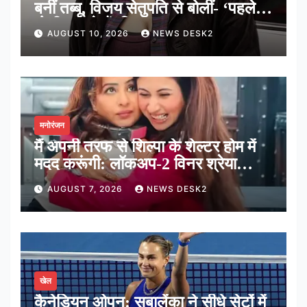
बनीं तब्बू, विजय सेतुपति से बोलीं- ‘पहले
गोली चलाते हैं, फिर बात’
AUGUST 10, 2026
NEWS DESK2
मनोरंजन
मैं अपनी तरफ से शिल्पा के शेल्टर होम में
मदद करूंगी: लॉकअप-2 विनर श्रेया
कालरा
AUGUST 7, 2026
NEWS DESK2
खेल
कैनेडियन ओपन: सबालेंका ने सीधे सेटों में