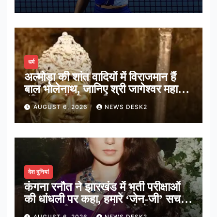
धर्म
अल्मोड़ा की शांत वादियों में विराजमान हैं
बाल भोलेनाथ, जानिए श्री जागेश्वर महादेव
मंदिर का पौराणिक इतिहास
AUGUST 6, 2026
NEWS DESK2
देश दुनियां
कंगना रनौत ने झारखंड में भर्ती परीक्षाओं
की धांधली पर कहा, हमारे ‘जेन-जी’ सच में
हर तरह की तकलीफ झेल रहे हैं
AUGUST 6, 2026
NEWS DESK2