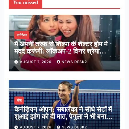
You missed
मनोरंजन
मैं अपनी तरफ से शिल्पा के शेल्टर होम में
मदद करूंगी: लॉकअप-2 विनर श्रेया
कालरा
AUGUST 7, 2026
NEWS DESK2
खेल
कैनेडियन ओपन: सबालेंका ने सीधे सेटों में
शुआई झांग को दी मात, पेगुला ने भी बनाई
अंतिम 16 में जगह
AUGUST 7, 2026
NEWS DESK2