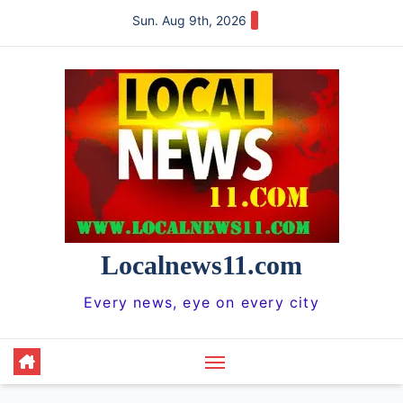
Skip
Sun. Aug 9th, 2026
to
content
Localnews11.com
Every news, eye on every city