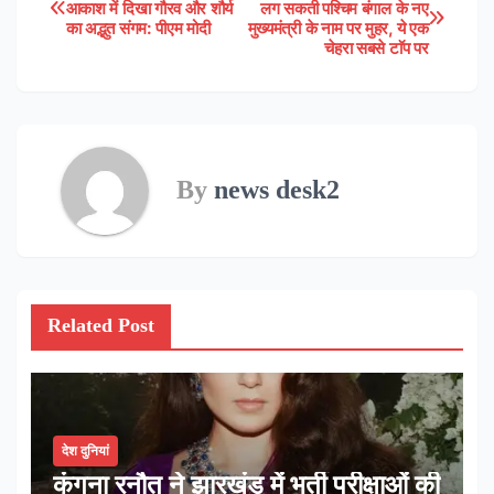
आकाश में दिखा गौरव और शौर्य
लग सकती पश्चिम बंगाल के नए
का अद्भुत संगम: पीएम मोदी
मुख्यमंत्री के नाम पर मुहर, ये एक
navigation
चेहरा सबसे टाॅप पर
By
news desk2
Related Post
देश दुनियां
कंगना रनौत ने झारखंड में भर्ती परीक्षाओं की