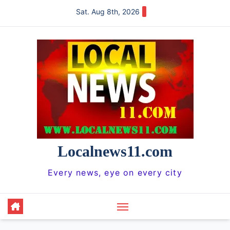
Skip
Sat. Aug 8th, 2026
to
content
Localnews11.com
Every news, eye on every city