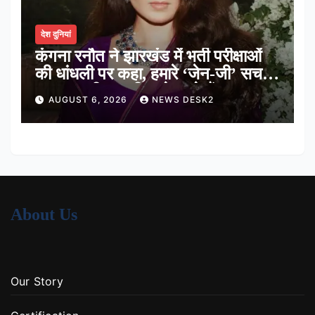
देश दुनियां
कंगना रनौत ने झारखंड में भर्ती परीक्षाओं
की धांधली पर कहा, हमारे ‘जेन-जी’ सच में
हर तरह की तकलीफ झेल रहे हैं
AUGUST 6, 2026
NEWS DESK2
About Us
Our Story