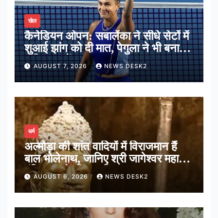
खेल
कैनेडियन ओपन: सबालेंका ने सीधे सेटों में
शुआई झांग को दी मात, पेगुला ने भी बनाई
अंतिम 16 में जगह
AUGUST 7, 2026
NEWS DESK2
धर्म
अल्मोड़ा की शांत वादियों में विराजमान हैं
बाल भोलेनाथ, जानिए श्री जागेश्वर महादेव
मंदिर का पौराणिक इतिहास
AUGUST 6, 2026
NEWS DESK2