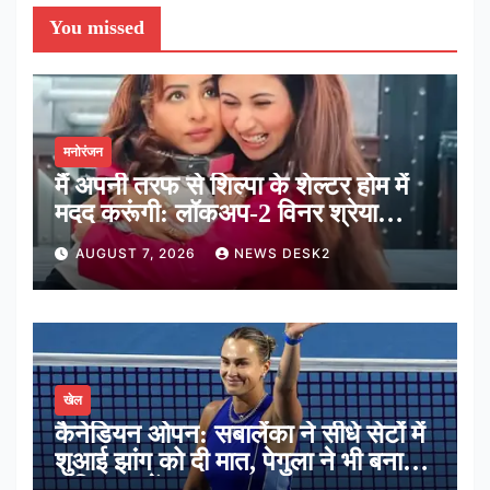
You missed
मनोरंजन
मैं अपनी तरफ से शिल्पा के शेल्टर होम में
मदद करूंगी: लॉकअप-2 विनर श्रेया
कालरा
AUGUST 7, 2026
NEWS DESK2
खेल
कैनेडियन ओपन: सबालेंका ने सीधे सेटों में
शुआई झांग को दी मात, पेगुला ने भी बनाई
अंतिम 16 में जगह