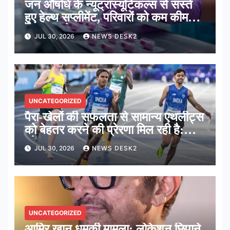
जन औषधि के न्यूट्रास्यूटिकल्स से सस्ते
हुए हेल्थ सप्लीमेंट, परिवारों को कम कीमत में
मिल रहा पोषण: सरकार
JUL 30, 2026
NEWS DESK2
UNCATEGORIZED
पैरा-खेलों की सफलता से सामान्य एथलीट्स
को बेहतर करने की प्रेरणा मिल रही है:
कोच सत्यनारायण
JUL 30, 2026
NEWS DESK2
UNCATEGORIZED
आमिर खान धमकी मामला: लोकेशन छिपाने