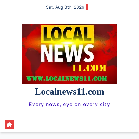
Skip
Sat. Aug 8th, 2026
to
content
Localnews11.com
Every news, eye on every city