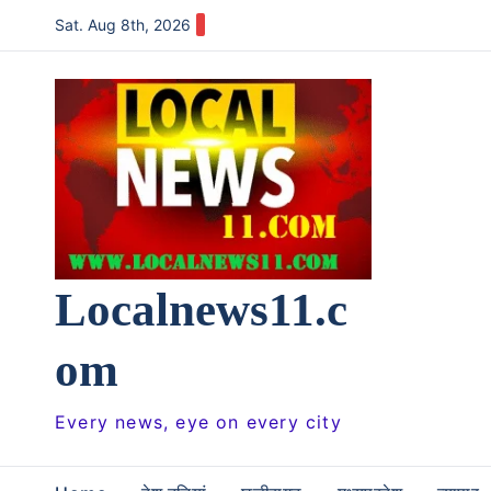
Skip
Sat. Aug 8th, 2026
to
content
Localnews11.c
om
Every news, eye on every city