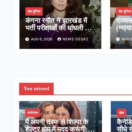
देश दुनियां
देश दुनियां
कंगना रनौत ने झारखंड में
राज्यस
भर्ती परीक्षाओं की धांधली पर
(न्याय
कहा, हमारे ‘जेन-जी’ सच में
संशोध
AUG 6, 2026
NEWS DESK2
AUG 5
हर तरह की तकलीफ झेल रहे
दी मंज
हैं
न्यायध
You missed
मनोरंजन
खेल
मैं अपनी तरफ से शिल्पा के
कैनेड
शेल्टर होम में मदद करूंगी:
सीधे स