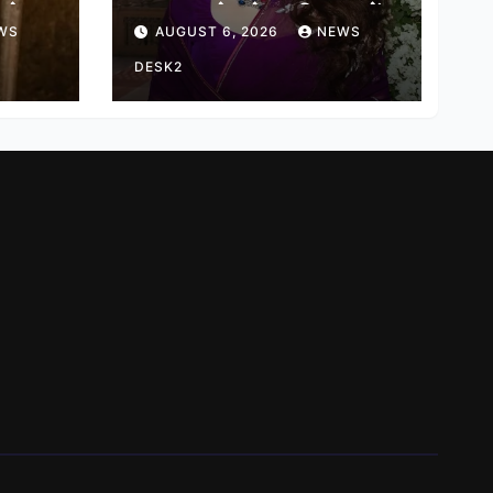
ादेव
कहा, हमारे ‘जेन-जी’ सच में
WS
AUGUST 6, 2026
NEWS
हास
हर तरह की तकलीफ झेल रहे
हैं
DESK2