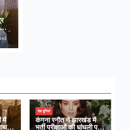
्र
वन की
SK2
देश दुनियां
में
कंगना रनौत ने झारखंड में
नाथ,
भर्ती परीक्षाओं की धांधली पर