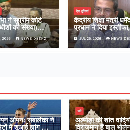
देश दुनियां
भा ने सुप्रीम कोर्ट
केंद्रीय शिक्षा मंत्री धर्मेंद
ाधीशों की संख्या)
प्रधान ने दिया इस्तीफा,
न विधेयक 2026 को
कहा-राष्ट्रसेवा मेरे जी
, 2026
NEWS DESK2
JUL 25, 2026
NEWS DE
ूरी, शीर्ष अदालत में अब
सर्वोच्च प्राथमिकता
ीशों की संख्या होगी 38
धर्म
ियन ओपन: सबालेंका ने
अल्मोड़ा की शांत वादियों 
ेटों में शुआई झांग को दी
विराजमान हैं बाल भोले