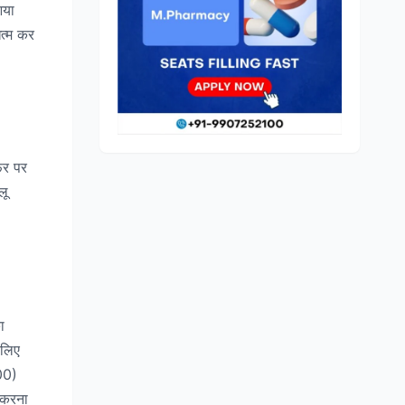
आया
खत्म कर
फर पर
लू
ा
 लिए
00)
 करना