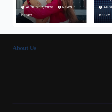
लॉकअप-2 विनर श्रेया
मात, प
AUGUST 7, 2026
NEWS
AUGU
कालरा
16 मे
DESK2
DESK2
About Us