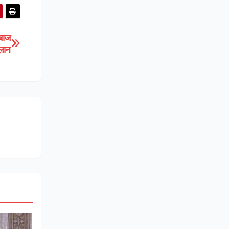
हबाज
लान