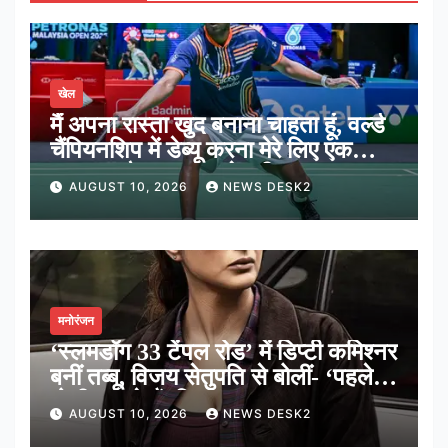
खेल
मैं अपना रास्ता खुद बनाना चाहता हूं, वर्ल्ड
चैंपियनशिप में डेब्यू करना मेरे लिए एक
शानदार मौका: आयुष शेट्टी
AUGUST 10, 2026
NEWS DESK2
मनोरंजन
‘स्लमडॉग 33 टेंपल रोड’ में डिप्टी कमिश्नर
बनीं तब्बू, विजय सेतुपति से बोलीं- ‘पहले
गोली चलाते हैं, फिर बात’
AUGUST 10, 2026
NEWS DESK2