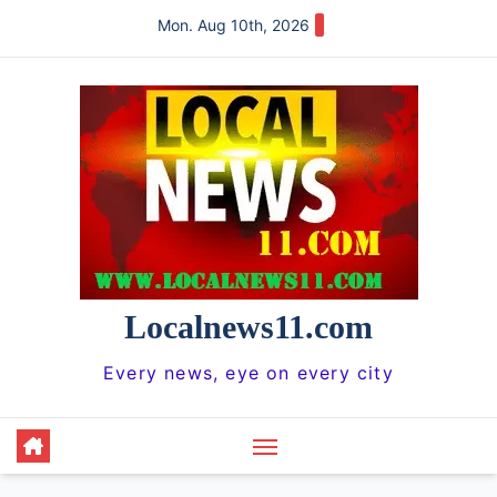
Skip
Mon. Aug 10th, 2026
to
content
Localnews11.com
Every news, eye on every city