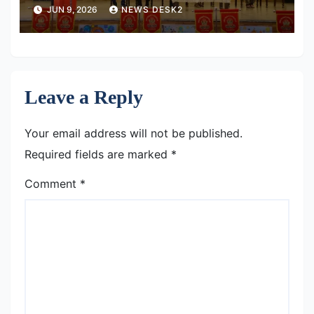
विक्रमादित्य विवि परिसर
JUN 9, 2026
NEWS DESK2
Leave a Reply
Your email address will not be published.
Required fields are marked
*
Comment
*