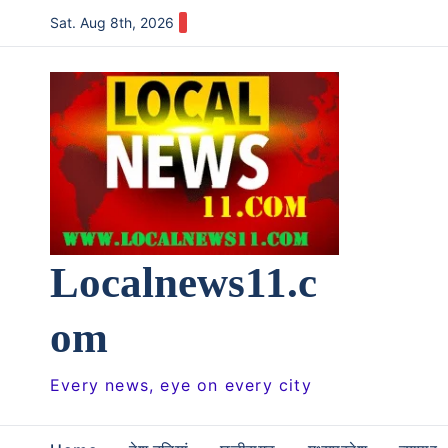
Skip
Sat. Aug 8th, 2026
to
content
Localnews11.c
om
Every news, eye on every city