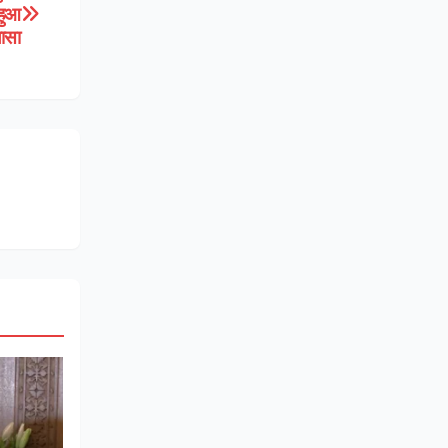
हुआ
ासा