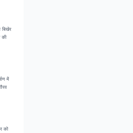
ा बिखेर
र की
ाण में
गौरव
ार को