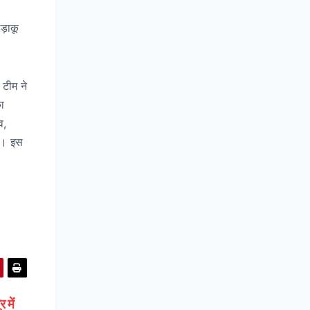
ड़ाकू
 टीम ने
ा
व,
है। इस
 में