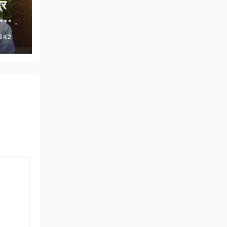
्र
वन की
SK2