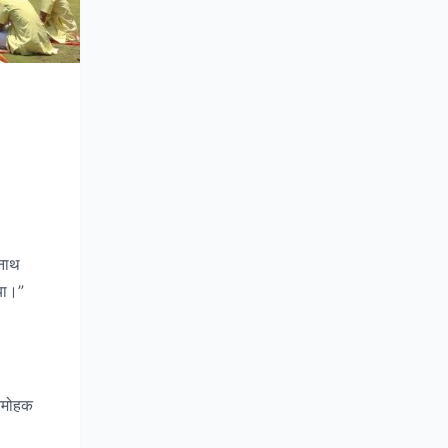
मनाथ
या।”
मनमोहक