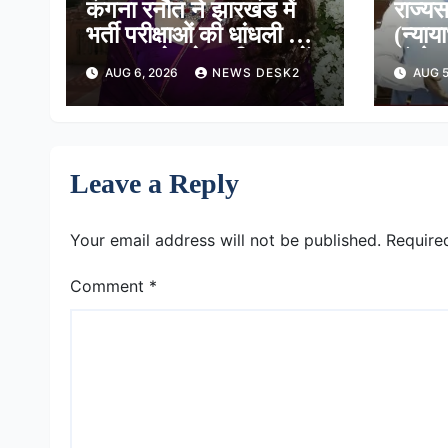
कंगना रनौत ने झारखंड में
राज्यस
भर्ती परीक्षाओं की धांधली पर
(न्याय
कहा, हमारे ‘जेन-जी’ सच में
संशोध
AUG 6, 2026
NEWS DESK2
AUG 5
हर तरह की तकलीफ झेल रहे
दी मंज
हैं
न्यायध
Leave a Reply
Your email address will not be published.
Require
Comment
*