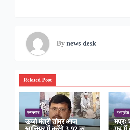
navigation
By
news desk
Related Post
मध्यप्रदेश
मध्यप्रदेश
ऊर्जा मंत्री तोमर आज
मप्रः 
ग्वालियर में करेंगे 3.92 करोड़
गृह मे