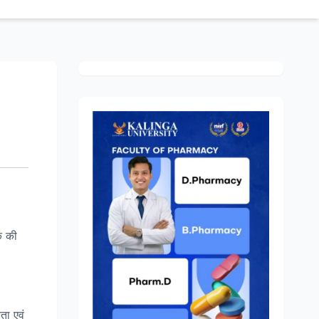
ि की
यता एवं