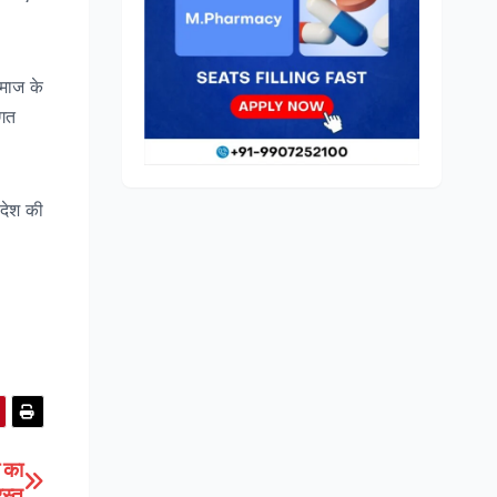
समाज के
ागत
 देश की
 का
रस्त