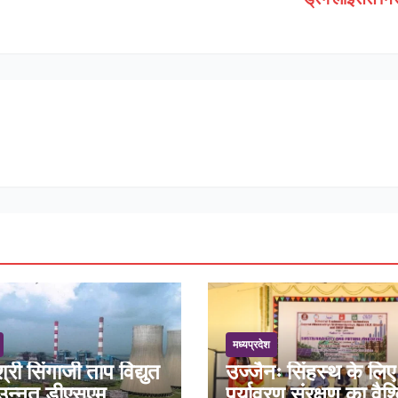
मध्यप्रदेश
श्री सिंगाजी ताप विद्युत
उज्जैनः सिंहस्थ के लिए
ं उन्नत डीएसएम
पर्यावरण संरक्षण का वैश