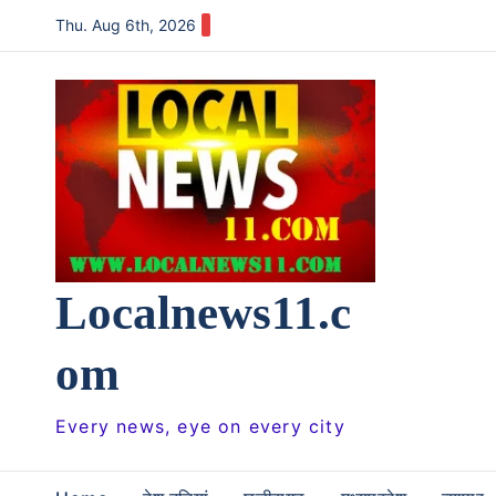
Skip
Thu. Aug 6th, 2026
to
content
Localnews11.c
om
Every news, eye on every city