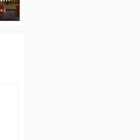
SK2
र