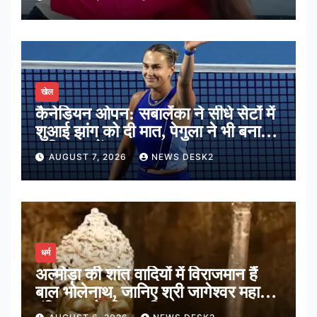
खेल
कैनेडियन ओपन: सबालेंका ने सीधे सेटों में
शुआई झांग को दी मात, पेगुला ने भी बनाई
अंतिम 16 में जगह
AUGUST 7, 2026
NEWS DESK2
धर्म
अल्मोड़ा की शांत वादियों में विराजमान हैं
बाल भोलेनाथ, जानिए श्री जागेश्वर महादेव
मंदिर का पौराणिक इतिहास