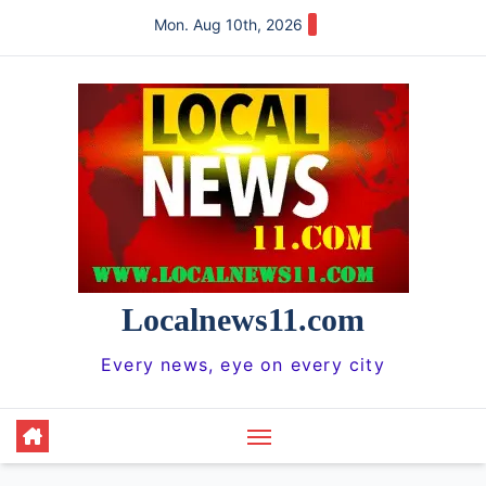
Skip
Mon. Aug 10th, 2026
to
content
Localnews11.com
Every news, eye on every city