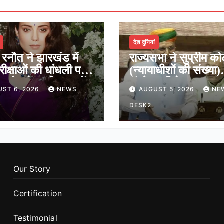
देश दुनियां
 रनौत ने झारखंड में
राज्यसभा ने सुप्रीम कोर
परीक्षाओं की धांधली पर
(न्यायाधीशों की संख्या)
मारे ‘जेन-जी’ सच में
संशोधन विधेयक 2026
UST 6, 2026
NEWS
AUGUST 5, 2026
NE
ह की तकलीफ झेल रहे
मंजूरी, शीर्ष अदालत में
न्यायधीशों की संख्या ह
DESK2
Our Story
Certification
Testimonial