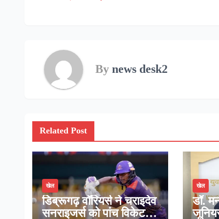
navigation
By
news desk2
Related Post
खेल
खेल
डिब्रूगढ़ वॉरियर्स ने चराइदेव
डॉ. मन
सनराइजर्स को पांच विकेट से
जूनियर