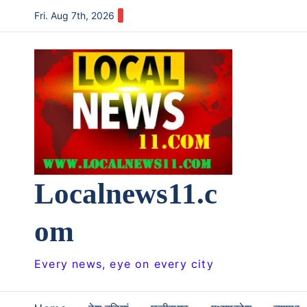
Skip
Fri. Aug 7th, 2026
to
content
Localnews11.c
om
Every news, eye on every city