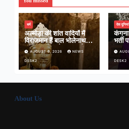
You missed
धर्म
देश दुनियां
अल्मोड़ा की शांत वादियों में
कंगना
विराजमान हैं बाल भोलेनाथ,
भर्ती 
जानिए श्री जागेश्वर महादेव
कहा, ह
AUGUST 6, 2026
NEWS
AUG
मंदिर का पौराणिक इतिहास
हर तर
DESK2
हैं
DESK2
About Us