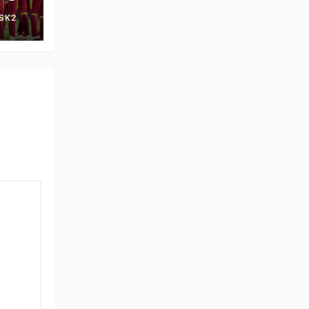
ड़ी
SK2