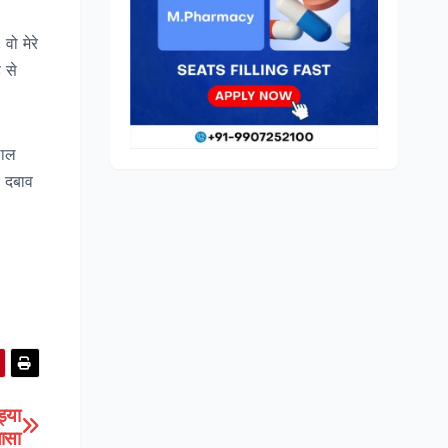
वो मेरे
 से
लाल
र दबाव
ं।
्या
लासा