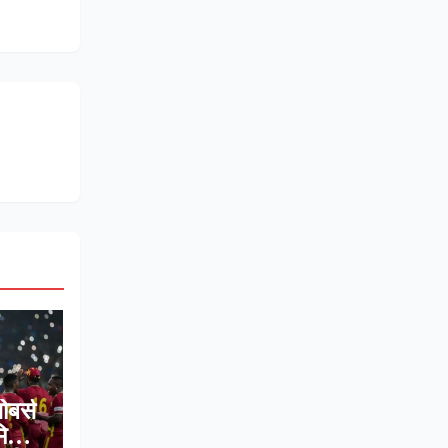
ोबर्स
मिल