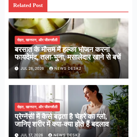
Related Post
सेहत, खानपान, और जीवनशैली
बरसात के मौसम में हल्का भोजन करना
फायदेमंद, तला-भुना, मसालेदार खाने से बचें
JUL 28, 2026
NEWS DESK2
सेहत, खानपान, और जीवनशैली
प्रेग्नेंसी में कैसे बढ़ता है चेहरे का ग्लो,
जानिए शरीर में क्या-क्या होते हैं बदलाव
JUL 17, 2026
NEWS DESK2