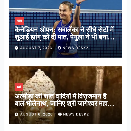
खेल
कैनेडियन ओपन: सबालेंका ने सीधे सेटों में
शुआई झांग को दी मात, पेगुला ने भी बनाई
अंतिम 16 में जगह
AUGUST 7, 2026
NEWS DESK2
धर्म
अल्मोड़ा की शांत वादियों में विराजमान हैं
बाल भोलेनाथ, जानिए श्री जागेश्वर महादेव
मंदिर का पौराणिक इतिहास
AUGUST 6, 2026
NEWS DESK2