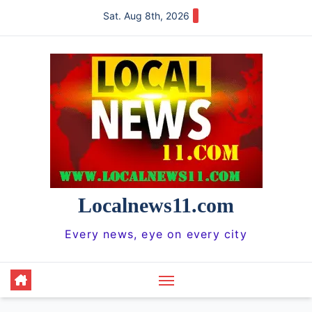
Skip
Sat. Aug 8th, 2026
to
content
Localnews11.com
Every news, eye on every city