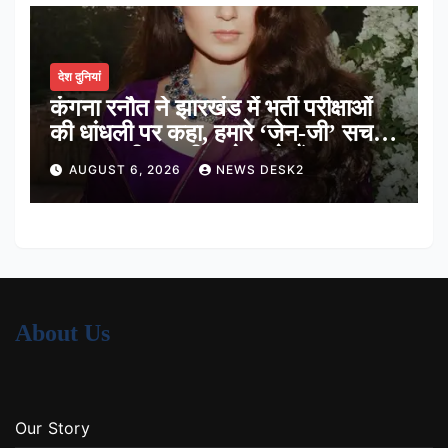
देश दुनियां
कंगना रनौत ने झारखंड में भर्ती परीक्षाओं
की धांधली पर कहा, हमारे ‘जेन-जी’ सच में
हर तरह की तकलीफ झेल रहे हैं
AUGUST 6, 2026
NEWS DESK2
About Us
Our Story