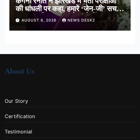
कंगना रनौत ने झारखंड में भर्ती परीक्षाओं
की धांधली पर कहा, हमारे ‘जेन-जी’ सच में
हर तरह की तकलीफ झेल रहे हैं
AUGUST 6, 2026
NEWS DESK2
About Us
Our Story
Certification
Testimonial