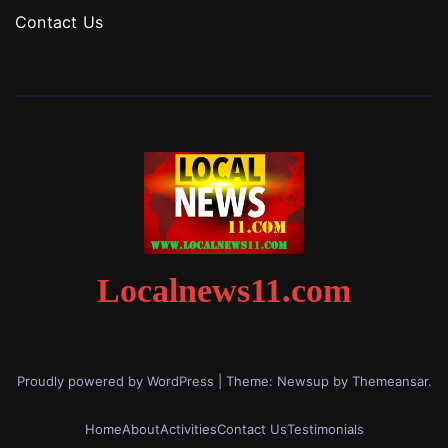
Contact Us
Localnews11.com
Proudly powered by WordPress
|
Theme: Newsup by
Themeansar
.
Home
About
Activities
Contact Us
Testimonials