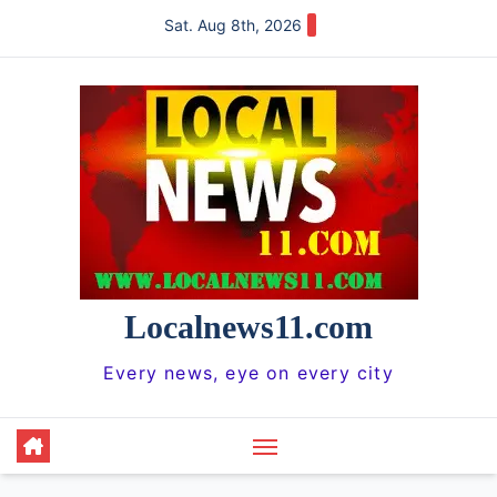
Skip
Sat. Aug 8th, 2026
to
content
Localnews11.com
Every news, eye on every city