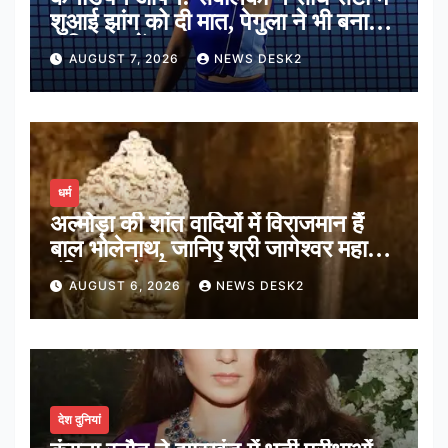
शुआई झांग को दी मात, पेगुला ने भी बनाई
अंतिम 16 में जगह
AUGUST 7, 2026
NEWS DESK2
धर्म
अल्मोड़ा की शांत वादियों में विराजमान हैं
बाल भोलेनाथ, जानिए श्री जागेश्वर महादेव
मंदिर का पौराणिक इतिहास
AUGUST 6, 2026
NEWS DESK2
देश दुनियां