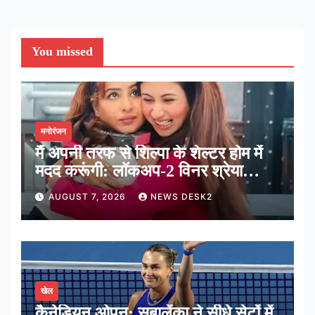
You missed
मनोरंजन
मैं अपनी तरफ से शिल्पा के शेल्टर होम में
मदद करूंगी: लॉकअप-2 विनर श्रेया
कालरा
AUGUST 7, 2026
NEWS DESK2
खेल
कैनेडियन ओपन: सबालेंका ने सीधे सेटों में