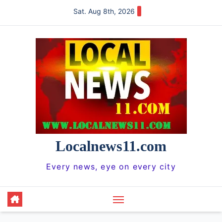
Skip
Sat. Aug 8th, 2026
to
content
Localnews11.com
Every news, eye on every city