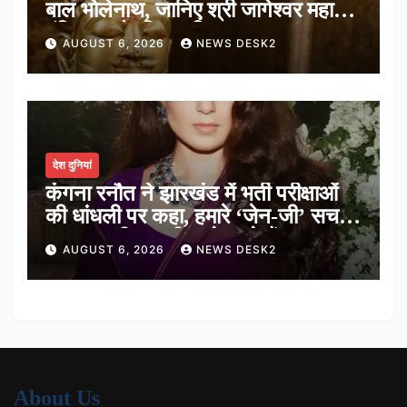
बाल भोलेनाथ, जानिए श्री जागेश्वर महादेव
मंदिर का पौराणिक इतिहास
AUGUST 6, 2026
NEWS DESK2
देश दुनियां
कंगना रनौत ने झारखंड में भर्ती परीक्षाओं
की धांधली पर कहा, हमारे ‘जेन-जी’ सच में
हर तरह की तकलीफ झेल रहे हैं
AUGUST 6, 2026
NEWS DESK2
About Us