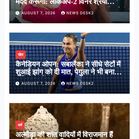
मदद करूंगी: लॉकअप-2 विनर श्रेया
कालरा
AUGUST 7, 2026
NEWS DESK2
खेल
कैनेडियन ओपन: सबालेंका ने सीधे सेटों में
शुआई झांग को दी मात, पेगुला ने भी बनाई
अंतिम 16 में जगह
AUGUST 7, 2026
NEWS DESK2
धर्म
अल्मोड़ा की शांत वादियों में विराजमान हैं