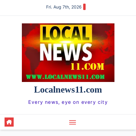
Skip
Fri. Aug 7th, 2026
to
content
Localnews11.com
Every news, eye on every city