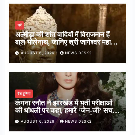
धर्म
अल्मोड़ा की शांत वादियों में विराजमान हैं
बाल भोलेनाथ, जानिए श्री जागेश्वर महादेव
मंदिर का पौराणिक इतिहास
AUGUST 6, 2026
NEWS DESK2
देश दुनियां
कंगना रनौत ने झारखंड में भर्ती परीक्षाओं
की धांधली पर कहा, हमारे ‘जेन-जी’ सच में
हर तरह की तकलीफ झेल रहे हैं
AUGUST 6, 2026
NEWS DESK2