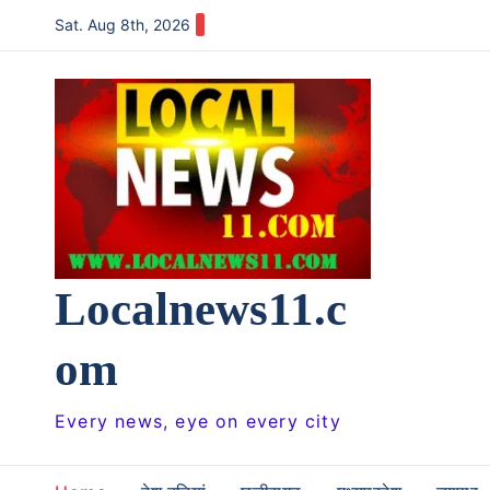
Skip
Sat. Aug 8th, 2026
to
content
Localnews11.c
om
Every news, eye on every city