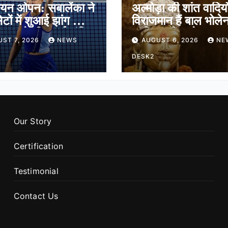
ियन ओपन: सबालेंका ने
अल्मोड़ा की शांत वादियों 
ेटों में शुआई झांग को दी
विराजमान हैं बाल भोले
ेगुला ने भी बनाई अंतिम
जानिए श्री जागेश्वर मह
ST 7, 2026
NEWS
AUGUST 6, 2026
NE
ं जगह
मंदिर का पौराणिक इति
DESK2
Our Story
Certification
Testimonial
Contact Us