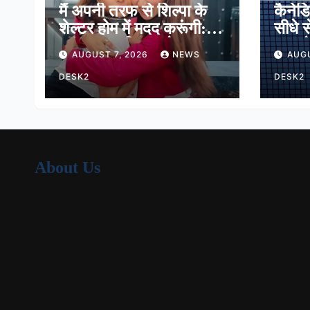
मैं अपनी तरफ से शिल्पा के
कैनेड
शेल्टर होम में मदद करूंगी:
सीधे स
लॉकअप-2 विनर श्रेया
मात, प
AUGUST 7, 2026
NEWS
AUGU
कालरा
16 मे
DESK2
DESK2
About Us