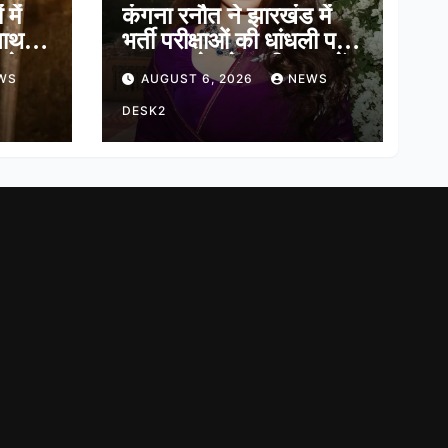
में
कंगना रनौत ने झारखंड में
नाथ,
भर्ती परीक्षाओं की धांधली पर
ादेव
कहा, हमारे ‘जेन-जी’ सच में
WS
AUGUST 6, 2026
NEWS
हास
हर तरह की तकलीफ झेल रहे
हैं
DESK2