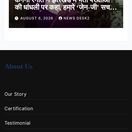
कंगना रनौत ने झारखंड में भर्ती परीक्षाओं
की धांधली पर कहा, हमारे ‘जेन-जी’ सच में
हर तरह की तकलीफ झेल रहे हैं
AUGUST 6, 2026
NEWS DESK2
About Us
Our Story
Certification
Testimonial