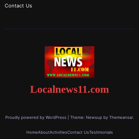
Contact Us
Localnews11.com
Proudly powered by WordPress
|
Theme: Newsup by
Themeansar
.
Home
About
Activities
Contact Us
Testimonials