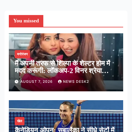
You missed
मनोरंजन
मैं अपनी तरफ से शिल्पा के शेल्टर होम में
मदद करूंगी: लॉकअप-2 विनर श्रेया
कालरा
AUGUST 7, 2026
NEWS DESK2
खेल
कैनेडियन ओपन: सबालेंका ने सीधे सेटों में