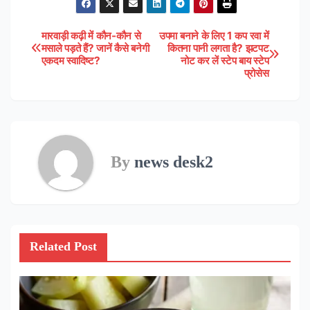
मारवाड़ी कढ़ी में कौन-कौन से
उपमा बनाने के लिए 1 कप रवा में
Post
मसाले पड़ते हैं? जानें कैसे बनेगी
कितना पानी लगता है? झटपट
एकदम स्वादिष्ट?
नोट कर लें स्टेप बाय स्टेप
navigation
प्रोसेस
By
news desk2
Related Post