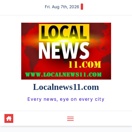
Skip
Fri. Aug 7th, 2026
to
content
Localnews11.com
Every news, eye on every city