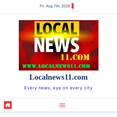
Skip
Fri. Aug 7th, 2026
to
content
Localnews11.com
Every news, eye on every city