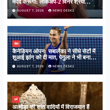
मदद करूंगी: लॉकअप-2 विनर श्रेया
कालरा
AUGUST 7, 2026
NEWS DESK2
खेल
कैनेडियन ओपन: सबालेंका ने सीधे सेटों में
शुआई झांग को दी मात, पेगुला ने भी बनाई
अंतिम 16 में जगह
AUGUST 7, 2026
NEWS DESK2
धर्म
अल्मोड़ा की शांत वादियों में विराजमान हैं