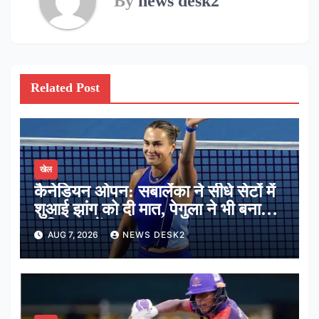
By
news desk2
Related Post
खेल
कैनेडियन ओपन: सबालेंका ने सीधे सेटों में
शुआई झांग को दी मात, पेगुला ने भी बनाई
अंतिम 16 में जगह
AUG 7, 2026
NEWS DESK2