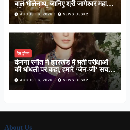
बाल भोलेनाथ, जानिए श्री जागेश्वर महादेव
मंदिर का पौराणिक इतिहास
AUGUST 6, 2026
NEWS DESK2
देश दुनियां
कंगना रनौत ने झारखंड में भर्ती परीक्षाओं
की धांधली पर कहा, हमारे ‘जेन-जी’ सच में
हर तरह की तकलीफ झेल रहे हैं
AUGUST 6, 2026
NEWS DESK2
About Us