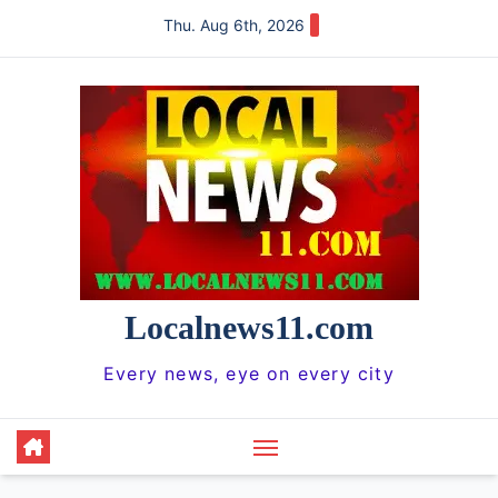
Skip
Thu. Aug 6th, 2026
to
content
Localnews11.com
Every news, eye on every city