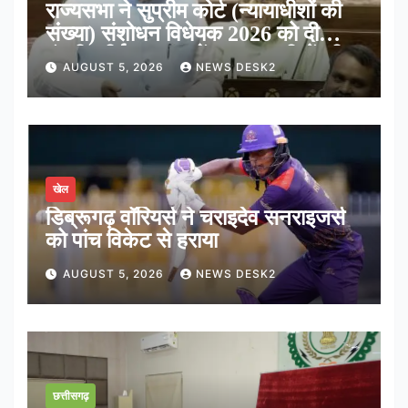
राज्यसभा ने सुप्रीम कोर्ट (न्यायाधीशों की
संख्या) संशोधन विधेयक 2026 को दी
मंजूरी, शीर्ष अदालत में अब न्यायधीशों की
AUGUST 5, 2026
NEWS DESK2
संख्या होगी 38
खेल
डिब्रूगढ़ वॉरियर्स ने चराइदेव सनराइजर्स
को पांच विकेट से हराया
AUGUST 5, 2026
NEWS DESK2
छत्तीसगढ़