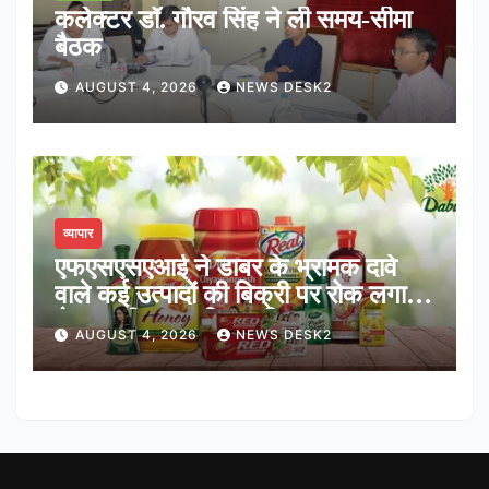
कलेक्टर डॉ. गौरव सिंह ने ली समय-सीमा
बैठक
AUGUST 4, 2026
NEWS DESK2
व्यापार
एफएसएसएआई ने डाबर के भ्रामक दावे
वाले कई उत्पादों की बिक्री पर रोक लगाई,
शेयर करीब 3 प्रतिशत फिसला
AUGUST 4, 2026
NEWS DESK2