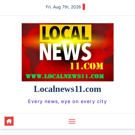
Skip
Fri. Aug 7th, 2026
to
content
Localnews11.com
Every news, eye on every city