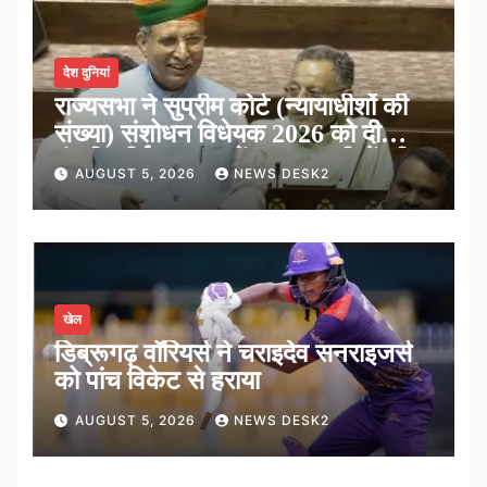
देश दुनियां
राज्यसभा ने सुप्रीम कोर्ट (न्यायाधीशों की
संख्या) संशोधन विधेयक 2026 को दी
मंजूरी, शीर्ष अदालत में अब न्यायधीशों की
AUGUST 5, 2026
NEWS DESK2
संख्या होगी 38
खेल
डिब्रूगढ़ वॉरियर्स ने चराइदेव सनराइजर्स
को पांच विकेट से हराया
AUGUST 5, 2026
NEWS DESK2