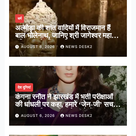
धर्म
अल्मोड़ा की शांत वादियों में विराजमान हैं
बाल भोलेनाथ, जानिए श्री जागेश्वर महादेव
मंदिर का पौराणिक इतिहास
AUGUST 6, 2026
NEWS DESK2
देश दुनियां
कंगना रनौत ने झारखंड में भर्ती परीक्षाओं
की धांधली पर कहा, हमारे ‘जेन-जी’ सच में
हर तरह की तकलीफ झेल रहे हैं
AUGUST 6, 2026
NEWS DESK2