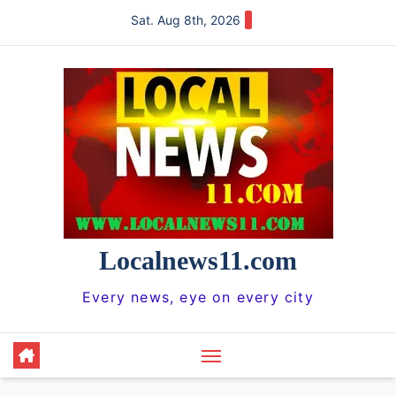
Skip
Sat. Aug 8th, 2026
to
content
Localnews11.com
Every news, eye on every city