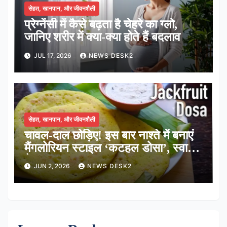
सेहत, खानपान, और जीवनशैली
प्रेग्नेंसी में कैसे बढ़ता है चेहरे का ग्लो,
जानिए शरीर में क्या-क्या होते हैं बदलाव
JUL 17, 2026
NEWS DESK2
सेहत, खानपान, और जीवनशैली
चावल-दाल छोड़िए! इस बार नाश्ते में बनाएं
मैंगलोरियन स्टाइल ‘कटहल डोसा’, स्वाद में
है लाजवाब
JUN 2, 2026
NEWS DESK2