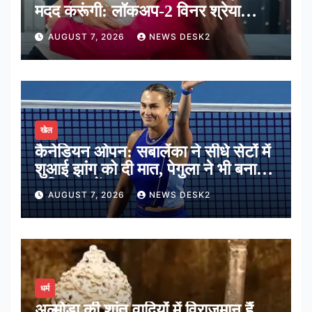
मदद करूंगी: लॉकअप-2 विनर श्रेया
कालरा
AUGUST 7, 2026
NEWS DESK2
खेल
कैनेडियन ओपन: सबालेंका ने सीधे सेटों में
शुआई झांग को दी मात, पेगुला ने भी बनाई
अंतिम 16 में जगह
AUGUST 7, 2026
NEWS DESK2
धर्म
अल्मोड़ा की शांत वादियों में विराजमान हैं