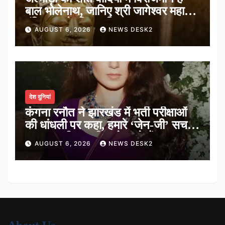
बाल भोलेनाथ, जानिए श्री जागेश्वर महादेव
मंदिर का पौराणिक इतिहास
AUGUST 6, 2026
NEWS DESK2
देश दुनियां
कंगना रनौत ने झारखंड में भर्ती परीक्षाओं
की धांधली पर कहा, हमारे ‘जेन-जी’ सच में
हर तरह की तकलीफ झेल रहे हैं
AUGUST 6, 2026
NEWS DESK2