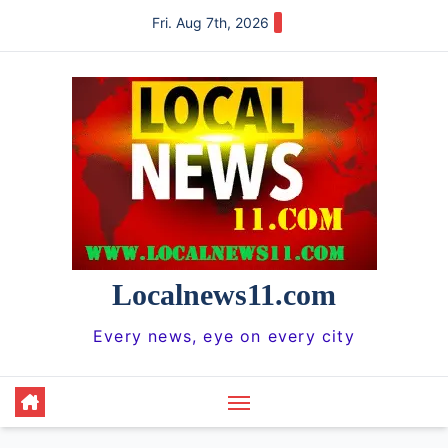
Skip
Fri. Aug 7th, 2026
to
content
Localnews11.com
Every news, eye on every city