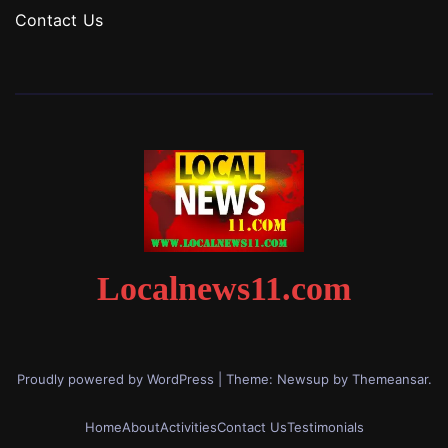
Contact Us
Localnews11.com
Proudly powered by WordPress
|
Theme: Newsup by
Themeansar
.
Home
About
Activities
Contact Us
Testimonials