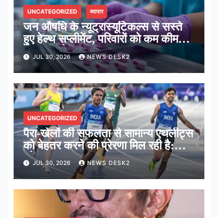
UNCATEGORIZED
व्यापार
जन औषधि के न्यूट्रास्यूटिकल्स से सस्ते
हुए हेल्थ सप्लीमेंट, परिवारों को कम कीमत में
मिल रहा पोषण: सरकार
JUL 30, 2026
NEWS DESK2
UNCATEGORIZED
पैरा-खेलों की सफलता से सामान्य एथलीट्स
को बेहतर करने की प्रेरणा मिल रही है:
कोच सत्यनारायण
JUL 30, 2026
NEWS DESK2