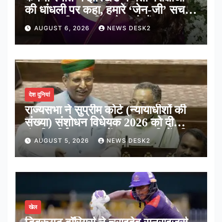
की धांधली पर कहा, हमारे ‘जेन-जी’ सच में
हर तरह की तकलीफ झेल रहे हैं
AUGUST 6, 2026
NEWS DESK2
देश दुनियां
राज्यसभा ने सुप्रीम कोर्ट (न्यायाधीशों की
संख्या) संशोधन विधेयक 2026 को दी
मंजूरी, शीर्ष अदालत में अब न्यायधीशों की
AUGUST 5, 2026
NEWS DESK2
संख्या होगी 38
खेल