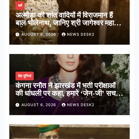
धर्म
अल्मोड़ा की शांत वादियों में विराजमान हैं
बाल भोलेनाथ, जानिए श्री जागेश्वर महादेव
मंदिर का पौराणिक इतिहास
AUGUST 6, 2026
NEWS DESK2
देश दुनियां
कंगना रनौत ने झारखंड में भर्ती परीक्षाओं
की धांधली पर कहा, हमारे ‘जेन-जी’ सच में
हर तरह की तकलीफ झेल रहे हैं
AUGUST 6, 2026
NEWS DESK2