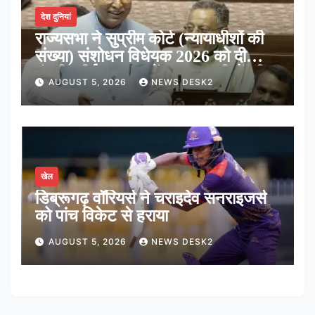
देश दुनियां
राज्यसभा ने सुप्रीम कोर्ट (न्यायाधीशों की
संख्या) संशोधन विधेयक 2026 को दी
मंजूरी, शीर्ष अदालत में अब न्यायधीशों की
AUGUST 5, 2026
NEWS DESK2
संख्या होगी 38
खेल
डिब्रूगढ़ वॉरियर्स ने चराइदेव सनराइजर्स
को पांच विकेट से हराया
AUGUST 5, 2026
NEWS DESK2