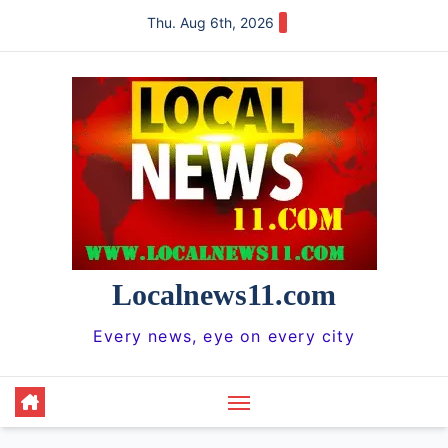
Skip
Thu. Aug 6th, 2026
to
content
Localnews11.com
Every news, eye on every city