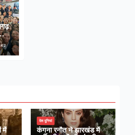
सगढ़
े साथ
SK2
ोडमैप
देश दुनियां
में
कंगना रनौत ने झारखंड में