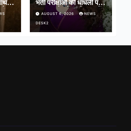
नाथ,
भर्ती परीक्षाओं की धांधली पर
ादेव
कहा, हमारे ‘जेन-जी’ सच में
WS
AUGUST 6, 2026
NEWS
हास
हर तरह की तकलीफ झेल रहे
हैं
DESK2