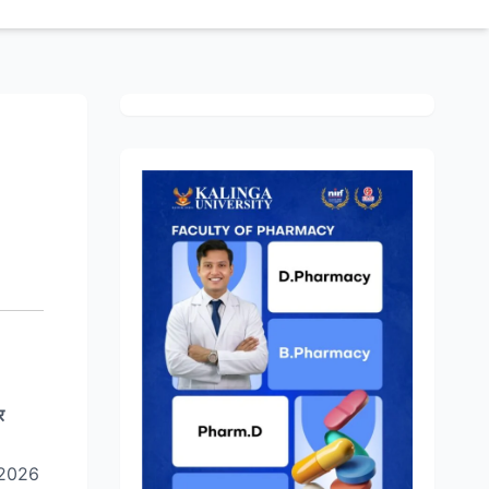
र
ल 2026