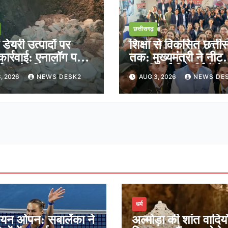
छत्तीसगढ़
ेयरी उत्पादों पर
शिक्षा से विकसित छत्ती
ार्रवाई: एनालॉग पनीर
तक: मुख्यमंत्री ने नीट
्माण और बिक्री पर
क्वालीफाई विद्यार्थियों क
, 2026
NEWS DESK2
AUG 3, 2026
NEWS DE
ल रोक
साझा किया भविष्य का र
धर्म
ियन ओपन: सबालेंका ने
अल्मोड़ा की शांत वादियों 