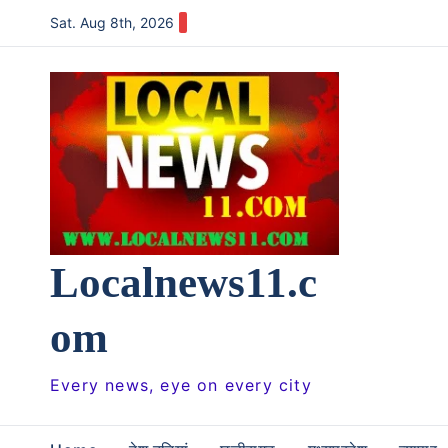
Skip
Sat. Aug 8th, 2026
to
content
Localnews11.c
om
Every news, eye on every city