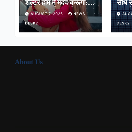
शेल्टर होम में मदद करूंगी:
सीधे स
लॉकअप-2 विनर श्रेया
मात, प
AUGUST 7, 2026
NEWS
AUGU
कालरा
16 मे
DESK2
DESK2
About Us