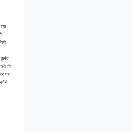
 रहा
ी
जैसी
बुलंद
क्षी ही
वसर पर
होंने