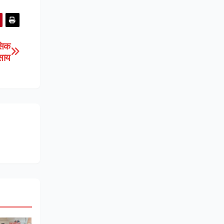
ासिक
साय