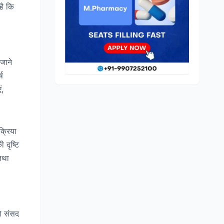
है कि
जाने
ष
ं,
क्रिया
 दृष्टि
 तथा
को संसद