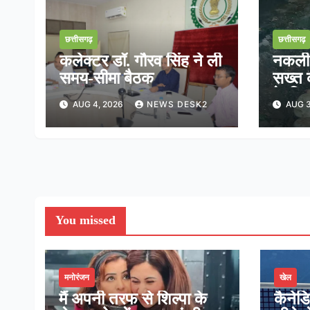
छत्तीसगढ़
छत्तीसगढ़
कलेक्टर डॉ. गौरव सिंह ने ली
नकली ड
समय-सीमा बैठक
सख्त क
के निर
AUG 4, 2026
NEWS DESK2
AUG 3
तत्का
You missed
मनोरंजन
खेल
मैं अपनी तरफ से शिल्पा के
कैनेड