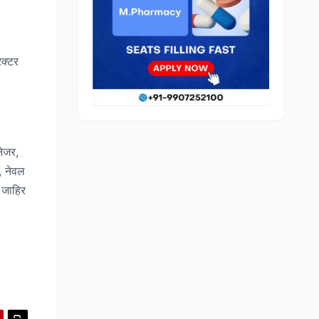
ेक्टर
नेजर,
र, नेवल
 जाहिर