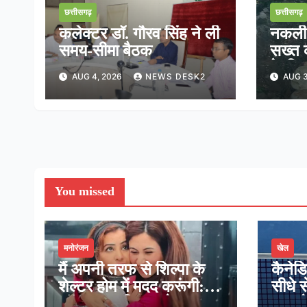
छत्तीसगढ़
छत्तीसगढ़
कलेक्टर डॉ. गौरव सिंह ने ली
नकली ड
समय-सीमा बैठक
सख्त क
के निर
AUG 4, 2026
NEWS DESK2
AUG 3
तत्का
You missed
मनोरंजन
खेल
मैं अपनी तरफ से शिल्पा के
कैनेड
शेल्टर होम में मदद करूंगी:
सीधे स
लॉकअप-2 विनर श्रेया
मात, प