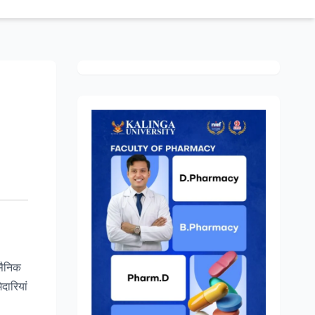
 सैनिक
दारियां