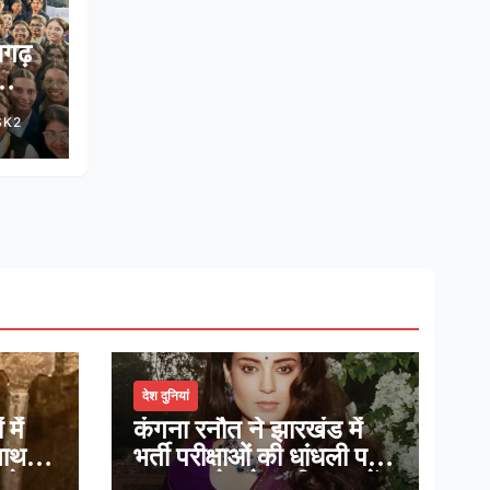
सगढ़
े साथ
SK2
ोडमैप
देश दुनियां
में
कंगना रनौत ने झारखंड में
नाथ,
भर्ती परीक्षाओं की धांधली पर
ादेव
कहा, हमारे ‘जेन-जी’ सच में