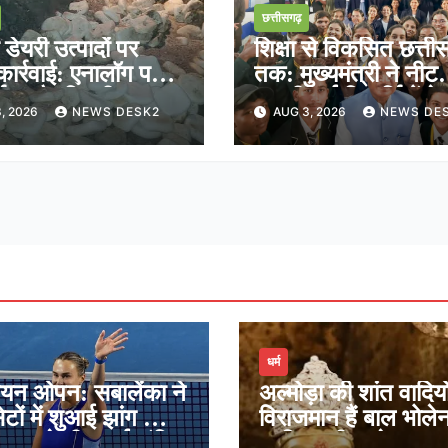
छत्तीसगढ़
ेयरी उत्पादों पर
शिक्षा से विकसित छत्ती
ार्रवाई: एनालॉग पनीर
तक: मुख्यमंत्री ने नीट
्माण और बिक्री पर
क्वालीफाई विद्यार्थियों क
, 2026
NEWS DESK2
AUG 3, 2026
NEWS DE
ल रोक
साझा किया भविष्य का र
धर्म
ियन ओपन: सबालेंका ने
अल्मोड़ा की शांत वादियों 
ेटों में शुआई झांग को दी
विराजमान हैं बाल भोले
ेगुला ने भी बनाई अंतिम
जानिए श्री जागेश्वर मह