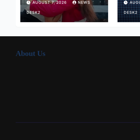
AUGUST 7, 2026
NEWS
AUGU
कालरा
16 मे
DESK2
DESK2
About Us