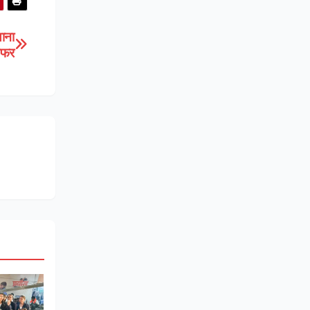
ाना
ंसफर