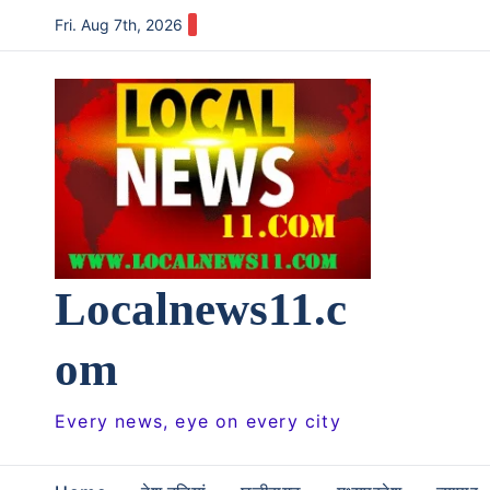
Skip
Fri. Aug 7th, 2026
to
content
Localnews11.c
om
Every news, eye on every city