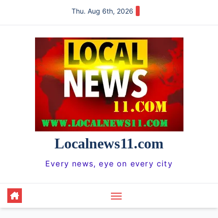
Skip
Thu. Aug 6th, 2026
to
content
Localnews11.com
Every news, eye on every city