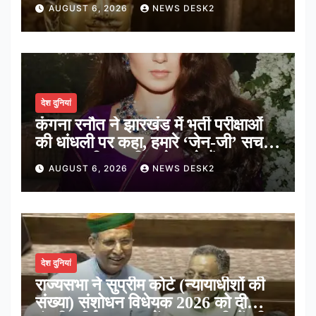
मंदिर का पौराणिक इतिहास
AUGUST 6, 2026
NEWS DESK2
देश दुनियां
कंगना रनौत ने झारखंड में भर्ती परीक्षाओं
की धांधली पर कहा, हमारे ‘जेन-जी’ सच में
हर तरह की तकलीफ झेल रहे हैं
AUGUST 6, 2026
NEWS DESK2
देश दुनियां
राज्यसभा ने सुप्रीम कोर्ट (न्यायाधीशों की
संख्या) संशोधन विधेयक 2026 को दी