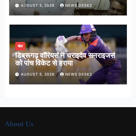
मंजूरी, शीर्ष अदालत में अब न्यायधीशों की
AUGUST 5, 2026
NEWS DESK2
संख्या होगी 38
खेल
डिब्रूगढ़ वॉरियर्स ने चराइदेव सनराइजर्स
को पांच विकेट से हराया
AUGUST 5, 2026
NEWS DESK2
About Us