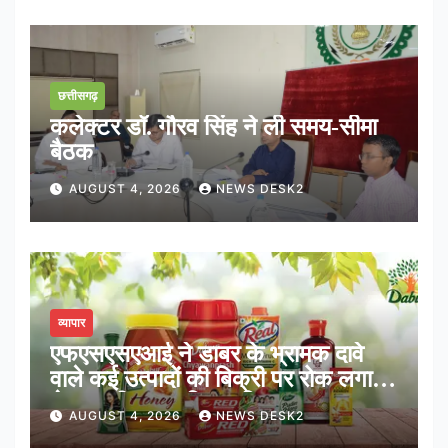
छत्तीसगढ़
कलेक्टर डॉ. गौरव सिंह ने ली समय-सीमा
बैठक
AUGUST 4, 2026
NEWS DESK2
व्यापार
एफएसएसएआई ने डाबर के भ्रामक दावे
वाले कई उत्पादों की बिक्री पर रोक लगाई,
शेयर करीब 3 प्रतिशत फिसला
AUGUST 4, 2026
NEWS DESK2