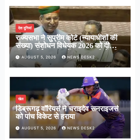
देश दुनियां
राज्यसभा ने सुप्रीम कोर्ट (न्यायाधीशों की
संख्या) संशोधन विधेयक 2026 को दी
मंजूरी, शीर्ष अदालत में अब न्यायधीशों की
AUGUST 5, 2026
NEWS DESK2
संख्या होगी 38
खेल
डिब्रूगढ़ वॉरियर्स ने चराइदेव सनराइजर्स
को पांच विकेट से हराया
AUGUST 5, 2026
NEWS DESK2