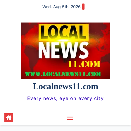
Skip
Wed. Aug 5th, 2026
to
content
Localnews11.com
Every news, eye on every city