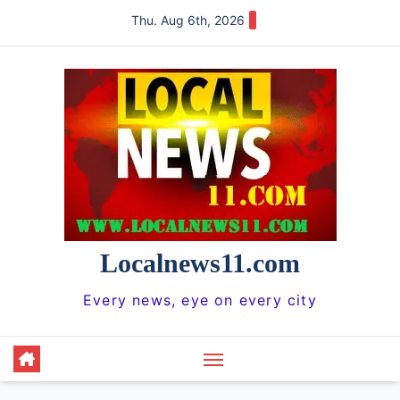
Skip
Thu. Aug 6th, 2026
to
content
Localnews11.com
Every news, eye on every city