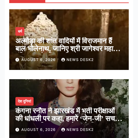
धर्म
अल्मोड़ा की शांत वादियों में विराजमान हैं
बाल भोलेनाथ, जानिए श्री जागेश्वर महादेव
मंदिर का पौराणिक इतिहास
AUGUST 6, 2026
NEWS DESK2
देश दुनियां
कंगना रनौत ने झारखंड में भर्ती परीक्षाओं
की धांधली पर कहा, हमारे ‘जेन-जी’ सच में
हर तरह की तकलीफ झेल रहे हैं
AUGUST 6, 2026
NEWS DESK2