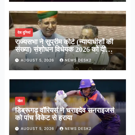
देश दुनियां
राज्यसभा ने सुप्रीम कोर्ट (न्यायाधीशों की
संख्या) संशोधन विधेयक 2026 को दी
मंजूरी, शीर्ष अदालत में अब न्यायधीशों की
AUGUST 5, 2026
NEWS DESK2
संख्या होगी 38
खेल
डिब्रूगढ़ वॉरियर्स ने चराइदेव सनराइजर्स
को पांच विकेट से हराया
AUGUST 5, 2026
NEWS DESK2