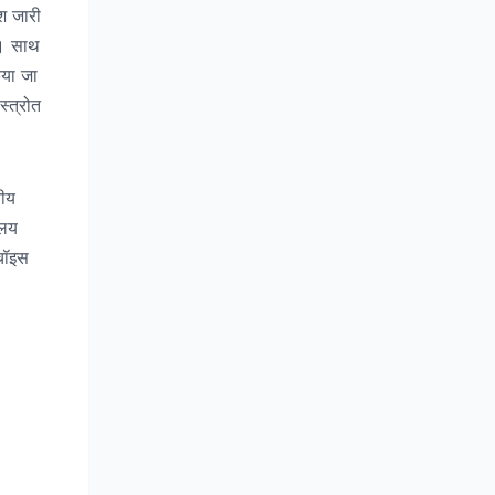
ेश जारी
ी। साथ
िया जा
्त्रोत
तीय
ालय
 चॉइस