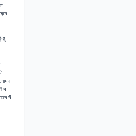
का
रदान
हैं,
र
को
त्यापन
ं ने
पन में