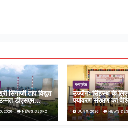
मध्यप्रदेश
श्री सिंगाजी ताप विद्युत
उज्जैनः सिंहस्थ के लिए
ं उन्नत डीएसएम
पर्यावरण संरक्षण का वैश
टम का सफल
मॉडल बनेगा सम्राट
0, 2026
NEWS DESK2
JUN 9, 2026
NEWS DE
न्वयन
विक्रमादित्य विवि परिस