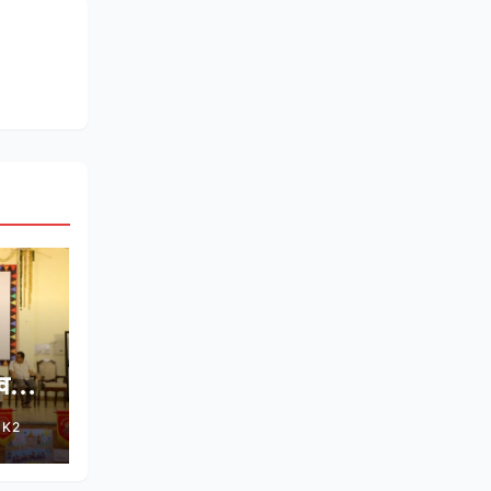
्विक
SK2
र