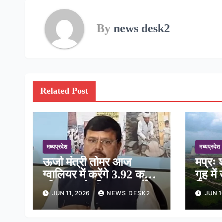
By
news desk2
Related Post
मध्यप्रदेश
मध्यप्रदेश
ऊर्जा मंत्री तोमर आज
मप्रः 
ग्वालियर में करेंगे 3.92 करोड़
गृह मे
की लागत के विकास कार्यों
सिस्
JUN 11, 2026
NEWS DESK2
JUN 1
का भूमिपूजन
क्रिया