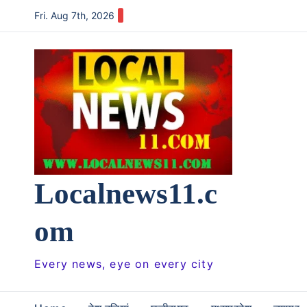
Skip
Fri. Aug 7th, 2026
to
content
Localnews11.c
om
Every news, eye on every city