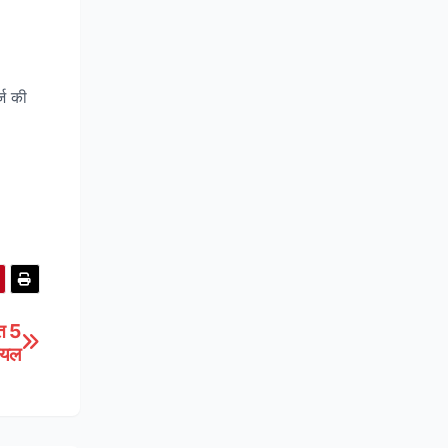
्ज की
ेत 5
ायल