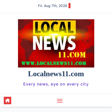
Skip
Fri. Aug 7th, 2026
to
content
Localnews11.com
Every news, eye on every city