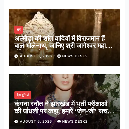
धर्म
अल्मोड़ा की शांत वादियों में विराजमान हैं
बाल भोलेनाथ, जानिए श्री जागेश्वर महादेव
मंदिर का पौराणिक इतिहास
AUGUST 6, 2026
NEWS DESK2
देश दुनियां
कंगना रनौत ने झारखंड में भर्ती परीक्षाओं
की धांधली पर कहा, हमारे ‘जेन-जी’ सच में
हर तरह की तकलीफ झेल रहे हैं
AUGUST 6, 2026
NEWS DESK2