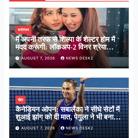
मनोरंजन
मैं अपनी तरफ से शिल्पा के शेल्टर होम में
मदद करूंगी: लॉकअप-2 विनर श्रेया
कालरा
AUGUST 7, 2026
NEWS DESK2
खेल
कैनेडियन ओपन: सबालेंका ने सीधे सेटों में
शुआई झांग को दी मात, पेगुला ने भी बनाई
अंतिम 16 में जगह
AUGUST 7, 2026
NEWS DESK2