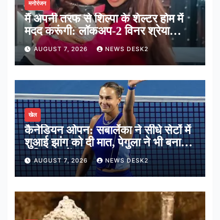
मनोरंजन
मैं अपनी तरफ से शिल्पा के शेल्टर होम में
मदद करूंगी: लॉकअप-2 विनर श्रेया
कालरा
AUGUST 7, 2026
NEWS DESK2
खेल
कैनेडियन ओपन: सबालेंका ने सीधे सेटों में
शुआई झांग को दी मात, पेगुला ने भी बनाई
अंतिम 16 में जगह
AUGUST 7, 2026
NEWS DESK2