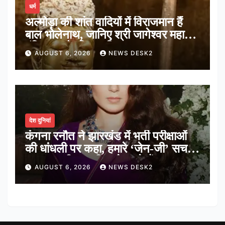
धर्म
अल्मोड़ा की शांत वादियों में विराजमान हैं
बाल भोलेनाथ, जानिए श्री जागेश्वर महादेव
मंदिर का पौराणिक इतिहास
AUGUST 6, 2026
NEWS DESK2
देश दुनियां
कंगना रनौत ने झारखंड में भर्ती परीक्षाओं
की धांधली पर कहा, हमारे ‘जेन-जी’ सच में
हर तरह की तकलीफ झेल रहे हैं
AUGUST 6, 2026
NEWS DESK2