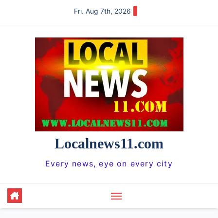
Skip
Fri. Aug 7th, 2026
to
content
Localnews11.com
Every news, eye on every city