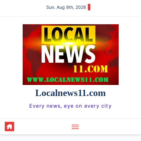
Skip
Sun. Aug 9th, 2026
to
content
Localnews11.com
Every news, eye on every city