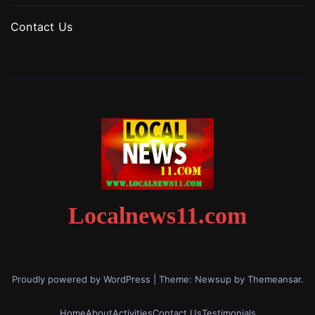
Contact Us
Localnews11.com
Proudly powered by WordPress
|
Theme: Newsup by
Themeansar
.
Home
About
Activities
Contact Us
Testimonials