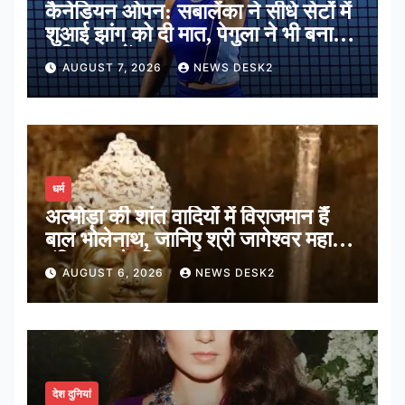
कैनेडियन ओपन: सबालेंका ने सीधे सेटों में
शुआई झांग को दी मात, पेगुला ने भी बनाई
अंतिम 16 में जगह
AUGUST 7, 2026
NEWS DESK2
धर्म
अल्मोड़ा की शांत वादियों में विराजमान हैं
बाल भोलेनाथ, जानिए श्री जागेश्वर महादेव
मंदिर का पौराणिक इतिहास
AUGUST 6, 2026
NEWS DESK2
देश दुनियां