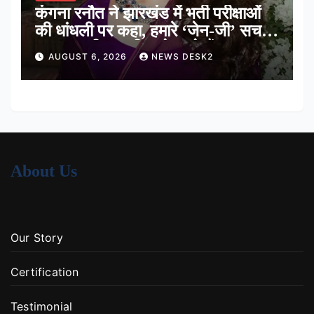
कंगना रनौत ने झारखंड में भर्ती परीक्षाओं
की धांधली पर कहा, हमारे ‘जेन-जी’ सच में
हर तरह की तकलीफ झेल रहे हैं
AUGUST 6, 2026
NEWS DESK2
About Us
Our Story
Certification
Testimonial