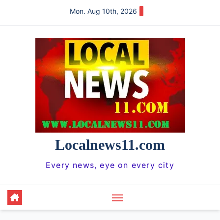
Skip
Mon. Aug 10th, 2026
to
content
Localnews11.com
Every news, eye on every city