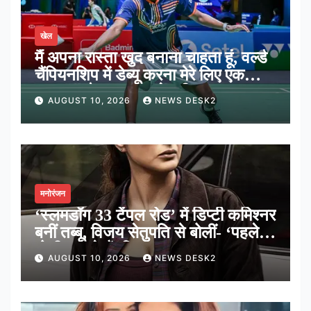
खेल
मैं अपना रास्ता खुद बनाना चाहता हूं, वर्ल्ड
चैंपियनशिप में डेब्यू करना मेरे लिए एक
शानदार मौका: आयुष शेट्टी
AUGUST 10, 2026
NEWS DESK2
मनोरंजन
‘स्लमडॉग 33 टेंपल रोड’ में डिप्टी कमिश्नर
बनीं तब्बू, विजय सेतुपति से बोलीं- ‘पहले
गोली चलाते हैं, फिर बात’
AUGUST 10, 2026
NEWS DESK2