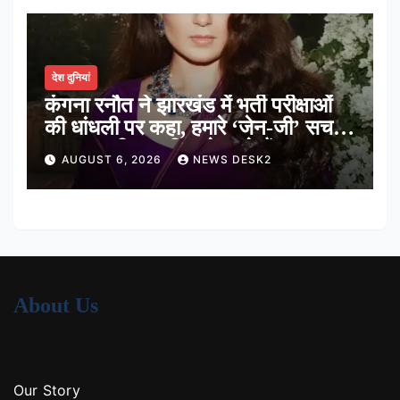
देश दुनियां
कंगना रनौत ने झारखंड में भर्ती परीक्षाओं
की धांधली पर कहा, हमारे ‘जेन-जी’ सच में
हर तरह की तकलीफ झेल रहे हैं
AUGUST 6, 2026
NEWS DESK2
About Us
Our Story