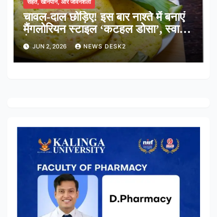
सेहत, खानपान, और जीवनशैली
चावल-दाल छोड़िए! इस बार नाश्ते में बनाएं
मैंगलोरियन स्टाइल ‘कटहल डोसा’, स्वाद में
है लाजवाब
JUN 2, 2026
NEWS DESK2