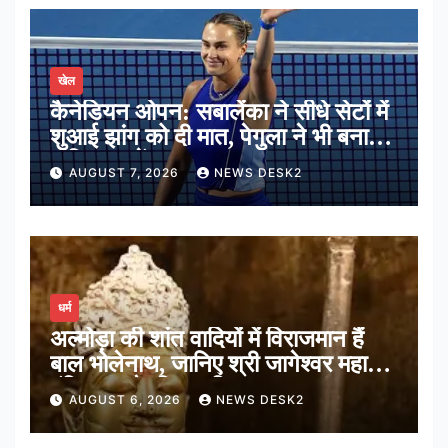
खेल
कैनेडियन ओपन: सबालेंका ने सीधे सेटों में
शुआई झांग को दी मात, पेगुला ने भी बनाई
अंतिम 16 में जगह
AUGUST 7, 2026
NEWS DESK2
धर्म
अल्मोड़ा की शांत वादियों में विराजमान हैं
बाल भोलेनाथ, जानिए श्री जागेश्वर महादेव
मंदिर का पौराणिक इतिहास
AUGUST 6, 2026
NEWS DESK2