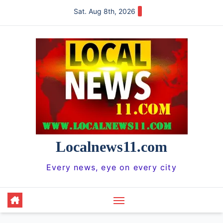
Skip
Sat. Aug 8th, 2026
to
content
Localnews11.com
Every news, eye on every city