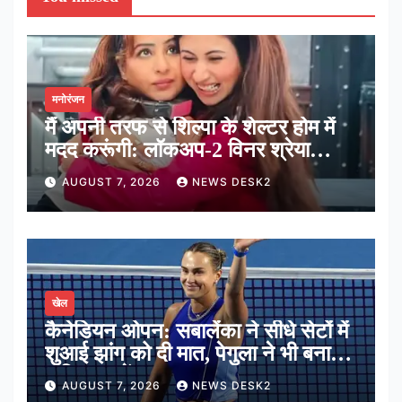
मनोरंजन
मैं अपनी तरफ से शिल्पा के शेल्टर होम में
मदद करूंगी: लॉकअप-2 विनर श्रेया
कालरा
AUGUST 7, 2026
NEWS DESK2
खेल
कैनेडियन ओपन: सबालेंका ने सीधे सेटों में
शुआई झांग को दी मात, पेगुला ने भी बनाई
अंतिम 16 में जगह
AUGUST 7, 2026
NEWS DESK2