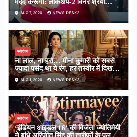
मदद करूंगी: लॉकअप-2 विनर श्रेया
कालरा
AUG 7, 2026
NEWS DESK2
मनोरंजन
ना लाल, ना हरा… मीना कुमारी को सबसे
ज्यादा पसंद था ये रंग, हर तस्वीर में दिखती
थी झलक
AUG 1, 2026
NEWS DESK2
मनोरंजन
‘इंडियन आइडल 16’ की विजेता ज्योतिर्मयी
ने बांधे अरिजीत सिंह की तारीफों के पुल,