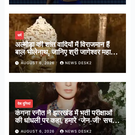
धर्म
अल्मोड़ा की शांत वादियों में विराजमान हैं
बाल भोलेनाथ, जानिए श्री जागेश्वर महादेव
मंदिर का पौराणिक इतिहास
AUGUST 6, 2026
NEWS DESK2
देश दुनियां
कंगना रनौत ने झारखंड में भर्ती परीक्षाओं
की धांधली पर कहा, हमारे ‘जेन-जी’ सच में
हर तरह की तकलीफ झेल रहे हैं
AUGUST 6, 2026
NEWS DESK2