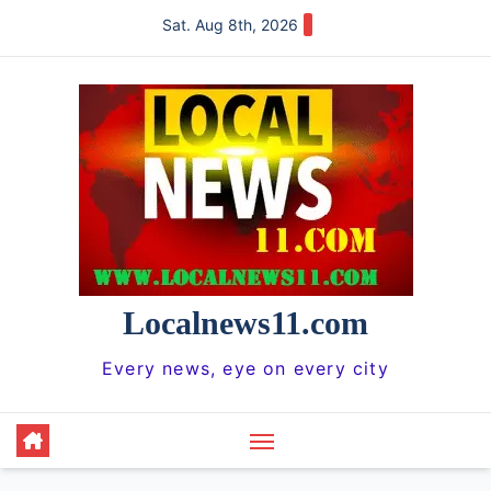
Skip
Sat. Aug 8th, 2026
to
content
Localnews11.com
Every news, eye on every city