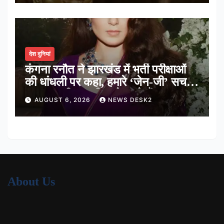
देश दुनियां
कंगना रनौत ने झारखंड में भर्ती परीक्षाओं
की धांधली पर कहा, हमारे ‘जेन-जी’ सच में
हर तरह की तकलीफ झेल रहे हैं
AUGUST 6, 2026
NEWS DESK2
About Us