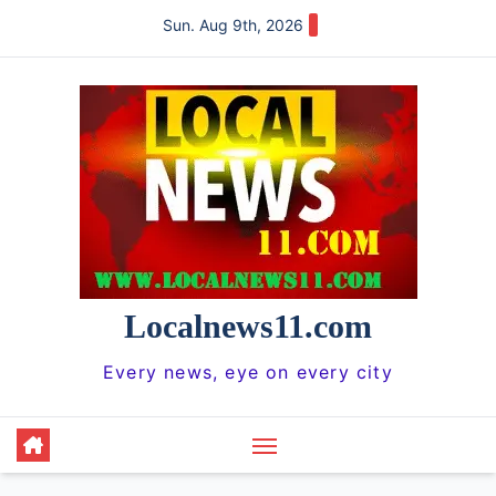
Skip
Sun. Aug 9th, 2026
to
content
Localnews11.com
Every news, eye on every city