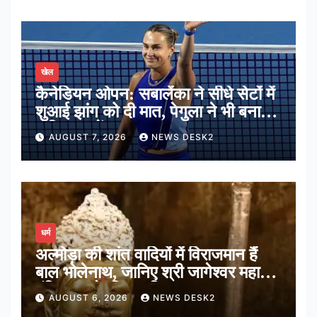
खेल
कैनेडियन ओपन: सबालेंका ने सीधे सेटों में
शुआई झांग को दी मात, पेगुला ने भी बनाई
अंतिम 16 में जगह
AUGUST 7, 2026
NEWS DESK2
धर्म
अल्मोड़ा की शांत वादियों में विराजमान हैं
बाल भोलेनाथ, जानिए श्री जागेश्वर महादेव
मंदिर का पौराणिक इतिहास
AUGUST 6, 2026
NEWS DESK2